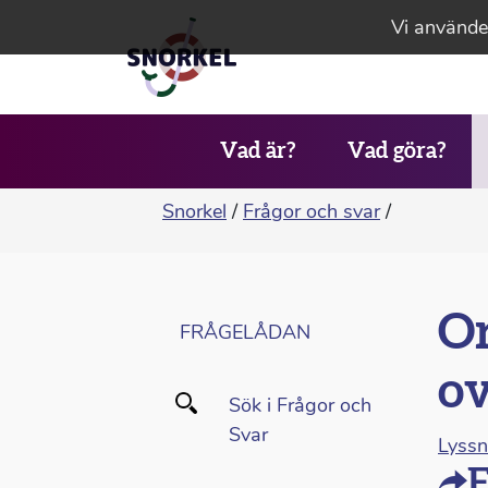
Vi använder
Vad är?
Vad göra?
Snorkel
/
Frågor och svar
/
Or
FRÅGELÅDAN
ov
Sök i Frågor och
Svar
Lyss
F