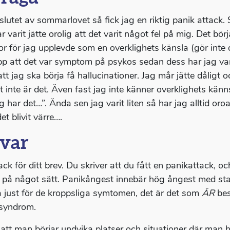
i slutet av sommarlovet så fick jag en riktig panik attack
r varit jätte orolig att det varit något fel på mig. Det b
r för jag upplevde som en overklighets känsla (gör inte
pp att det var symptom på psykos sedan dess har jag varit
att jag ska börja få hallucinationer. Jag mår jätte dåligt 
et inte är det. Även fast jag inte känner overklighets kän
g har det…”. Ända sen jag varit liten så har jag alltid or
t blivit värre….
var
ack för ditt brev. Du skriver att du fått en panikattack, oc
” på något sätt. Panikångest innebär hög ångest med st
a just för de kroppsliga symtomen, det är det som
ÄR
bes
syndrom.
att man börjar undvika platser och situationer där man har