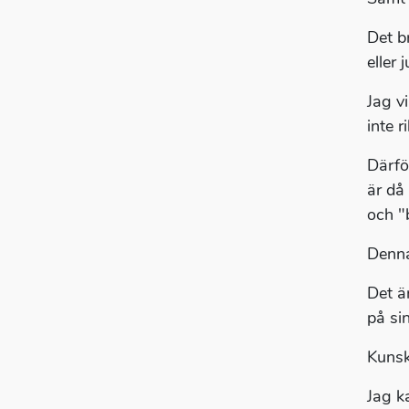
Det b
eller 
Jag v
inte r
Därför
är då
och "
Denna
Det ä
på sin
Kunsk
Jag k