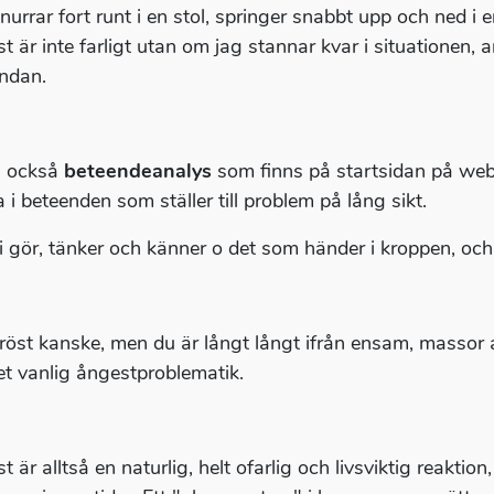
 snurrar fort runt i en stol, springer snabbt upp och ned i
t är inte farligt utan om jag stannar kvar i situationen, 
undan.
 också
beteendeanalys
som finns på startsidan på webb
 i beteenden som ställer till problem på lång sikt.
i gör, tänker och känner o det som händer i kroppen, och
tröst kanske, men du är långt långt ifrån ensam, massor
t vanlig ångestproblematik.
 är alltså en naturlig, helt ofarlig och livsviktig reaktio