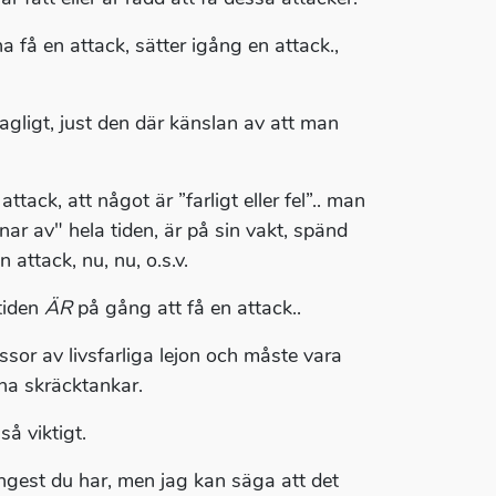
 få en attack, sätter igång en attack.,
hagligt, just den där känslan av att man
ttack, att något är ”farligt eller fel”.. man
ar av" hela tiden, är på sin vakt, spänd
 attack, nu, nu, o.s.v.
tiden
ÄR
på gång att få en attack..
or av livsfarliga lejon och måste vara
ina skräcktankar.
å viktigt.
kångest du har, men jag kan säga att det