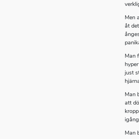
verkli
Men a
åt de
ånges
panik
Man f
hyper
just 
hjärn
Man b
att d
kropp
igång
Man b