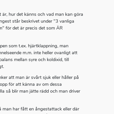
st är, hur det känns och vad man kan göra
ngest står beskrivet under "3 vanliga
" för det är precis det som ÄR
pen som t.ex. hjärtklappning, man
nnelseende m.m. inte heller ovanligt att
alans mellan syre och koldixid, till
t.
er att man är svårt sjuk eller håller på
kropp för att känna av om dessa
la så blir man jätte rädd och man driver
å man har fått en ångestattack eller där