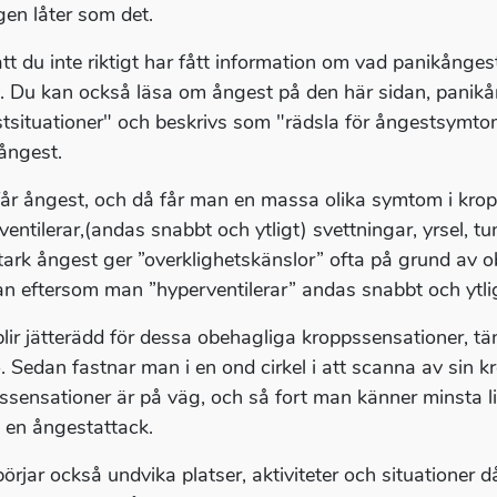
gen låter som det.
tt du inte riktigt har fått information om vad panikånge
t. Du kan också läsa om ångest på den här sidan, panikå
tsituationer" och beskrivs som "rädsla för ångestsymtom
ångest.
år ångest, och då får man en massa olika symtom i krop
ventilerar,(andas snabbt och ytligt) svettningar, yrsel, tu
stark ångest ger ”overklighetskänslor” ofta på grund av ob
an eftersom man ”hyperventilerar” andas snabbt och ytlig
lir jätterädd för dessa obehagliga kroppssensationer, tänk
ö. Sedan fastnar man i en ond cirkel i att scanna av sin 
ssensationer är på väg, och så fort man känner minsta lil
 en ångestattack.
örjar också undvika platser, aktiviteter och situationer d