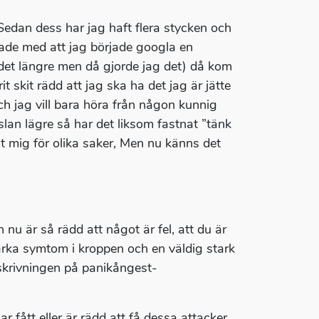
. Sedan dess har jag haft flera stycken och
örjade med att jag började googla en
 det längre men då gjorde jag det) då kom
 skit rädd att jag ska ha det jag är jätte
och jag vill bara höra från någon kunnig
nslan lägre så har det liksom fastnat ”tänk
oat mig för olika saker, Men nu känns det
h nu är så rädd att något är fel, att du är
arka symtom i kroppen och en väldig stark
krivningen på panikångest-
 fått eller är rädd att få dessa attacker.