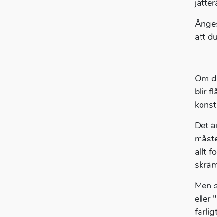
jätte
Ånges
att du
Om du
blir 
konst
Det ä
måste
allt f
skrä
Men s
eller 
farlig