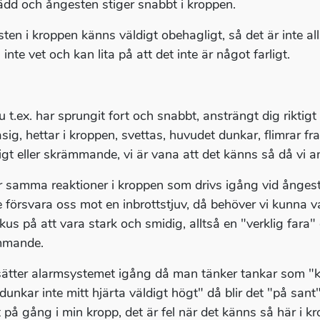
rädd och ångesten stiger snabbt i kroppen.
ten i kroppen känns väldigt obehagligt, så det är inte all
 inte vet och kan lita på att det inte är något farligt.
 t.ex. har sprungit fort och snabbt, ansträngt dig riktigt
flåsig, hettar i kroppen, svettas, huvudet dunkar, flimrar
igt eller skrämmande, vi är vana att det känns så då vi a
r samma reaktioner i kroppen som drivs igång vid ångest. Bl
 försvara oss mot en inbrottstjuv, då behöver vi kunna 
okus på att vara stark och smidig, alltså en "verklig fara
mmande.
ätter alarmsystemet igång då man tänker tankar som "kä
"dunkar inte mitt hjärta väldigt högt" då blir det "på san
t på gång i min kropp, det är fel när det känns så här i k