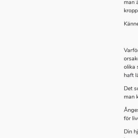
man ä
kropp
Känne
Varfö
orsak
olika
haft l
Det s
man kä
Ångest
för li
Din hj