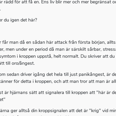
r rädd för att få en. Ens liv blir mer och mer begränsat o
.
r du igen det här?
r får man då en sådan här attack från första början, allt
er, men under en period då man är särskilt sårbar, stress
 symtom i kroppen uppstå, helt normalt. Du skriver att du 
ätt till oro/ångest.
om sedan driver igång det hela till just panikångest, är 
nner för detta i kroppen, och att man tror att man är allva
 är hjärnans sätt att signalera till kroppen att "här är de
vet"
ärna ger alltså din kroppsignalen att det är "krig" vid min