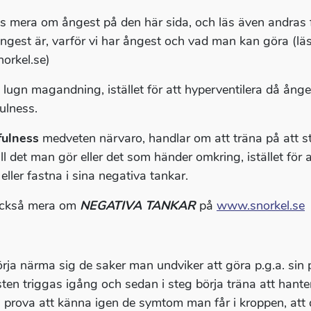
s mera om ångest på den här sida, och läs även andras 
ngest är, varför vi har ångest och vad man kan göra (l
orkel.se)
 lugn magandning, istället för att hyperventilera då ång
ulness.
fulness
medveten närvaro, handlar om att träna på att 
till det man gör eller det som händer omkring, istället fö
 eller fastna i sina negativa tankar.
också mera om
NEGATIVA TANKAR
på
www.snorkel.se
örja närma sig de saker man undviker att göra p.g.a. sin 
ten triggas igång och sedan i steg börja träna att hante
 prova att känna igen de symtom man får i kroppen, a