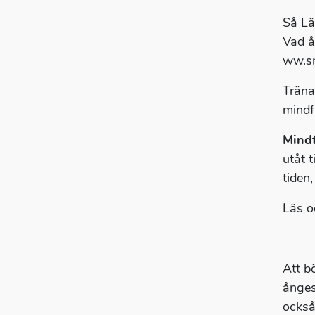
Så Lä
Vad å
ww.sn
Träna
mindf
Mind
utåt 
tiden,
Läs 
Att b
ånges
också