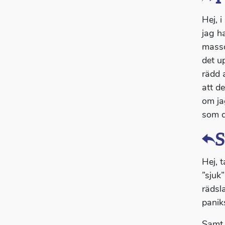
Hej, 
jag ha
masso
det u
rädd 
att d
om ja
som de
S
Hej, t
”sjuk
rädsl
panik
Samt 