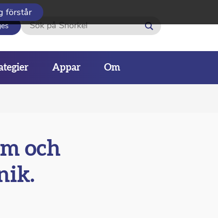
g förstår
Sök
ges
ategier
Appar
Om
om och
nik.