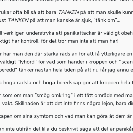
rukar ofta bli så att bara
TANKEN
på att man skulle kunna
just
TANKEN
på att man kanske är sjuk, ”tänk om”…
ill verkligen understryka att panikattacker är väldigt obe
iktigt har kontroll, för det tror man inte att man har!
 har man den där starka rädslan för att få ytterligare en a
 väldigt "lyhörd" för vad som händer i kroppen och "scann
beredd" tänker nästan hela tiden på att nu får jag ännu en
 höga rädsla och höga beredskap gör att kroppen hela 
r som om man ”smög omkring” i ett tätt område med mass
 vakt. Skillnaden är att det inte finns några lejon, bara d
apen om sina symtom och vad man kan göra åt dem är s
an inte utifrån det lilla du beskrivit säga att det är pani