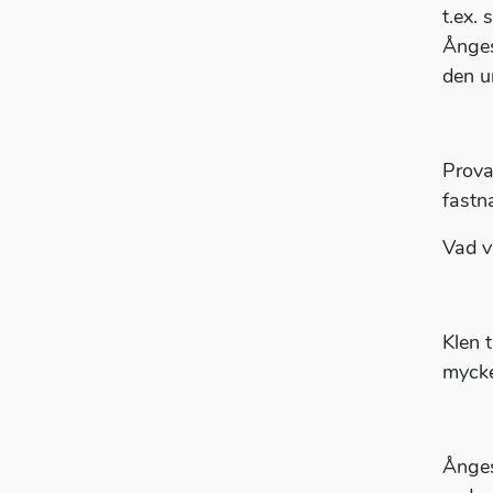
t.ex.
Ånges
den 
Prova
fastna
Vad v
Klen 
mycke
Ångest