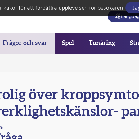
 kakor för att förbättra upplevelsen för besökaren
Ja
Langua
Frågor och svar
Spel
Tonåring
Str
olig över kroppsymt
erklighetskänslor- pa
na
råga