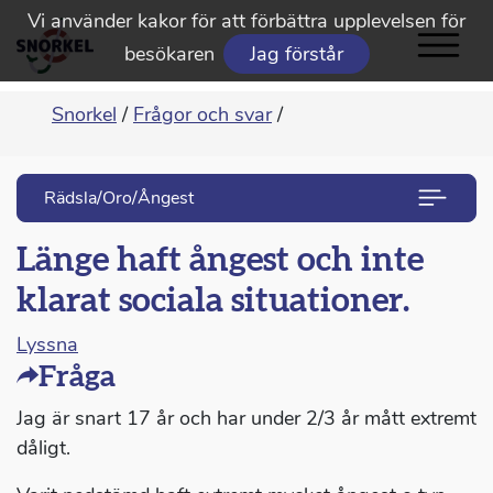
Vi använder kakor för att förbättra upplevelsen för
besökaren
Jag förstår
Snorkel
/
Frågor och svar
/
Rädsla/Oro/Ångest
Länge haft ångest och inte
klarat sociala situationer.
Lyssna
Fråga
Jag är snart 17 år och har under 2/3 år mått extremt
dåligt.