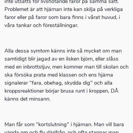
inte utsätts för livshotande faror på samma sätt.
Problemet är att hjärnan inte kan skilja på verkliga
faror eller på faror som bara finns i vårat huvud, i
våra tankar och föreställningar.
Alla dessa symtom känns inte så mycket om man
samtidigt blir jagad av en ilsken björn, eller slåss
med en inbrottstjuv, men kommer man till skolan och
ska försöka prata med klassen och ens hjärna
signalerar "fara, obehag, skydda dig" och alla
kroppsreaktioner börjar brusa runt i kroppen, DÅ
känns det minsann.
Man får som "kortslutning" i hjärnan. Man vill bara
vända om och fly därifrån, och ofta stannar man