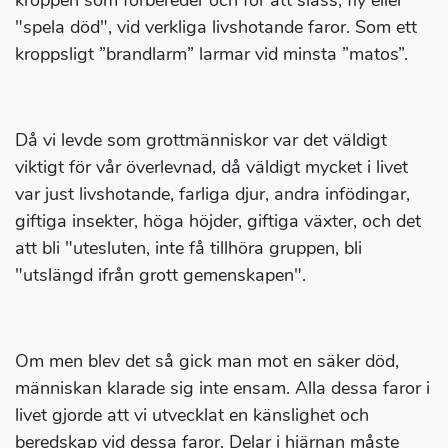
kroppen som förbereder och för att slåss, fly eller
"spela död", vid verkliga livshotande faror. Som ett
kroppsligt ”brandlarm” larmar vid minsta ”matos”.
Då vi levde som grottmänniskor var det väldigt
viktigt för vår överlevnad, då väldigt mycket i livet
var just livshotande, farliga djur, andra infödingar,
giftiga insekter, höga höjder, giftiga växter, och det
att bli "utesluten, inte få tillhöra gruppen, bli
"utslängd ifrån grott gemenskapen".
Om men blev det så gick man mot en säker död,
människan klarade sig inte ensam. Alla dessa faror i
livet gjorde att vi utvecklat en känslighet och
beredskap vid dessa faror. Delar i hjärnan måste