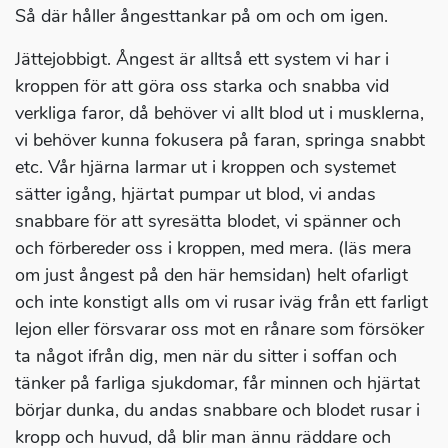
Så där håller ångesttankar på om och om igen.
Jättejobbigt. Ångest är alltså ett system vi har i
kroppen för att göra oss starka och snabba vid
verkliga faror, då behöver vi allt blod ut i musklerna,
vi behöver kunna fokusera på faran, springa snabbt
etc. Vår hjärna larmar ut i kroppen och systemet
sätter igång, hjärtat pumpar ut blod, vi andas
snabbare för att syresätta blodet, vi spänner och
och förbereder oss i kroppen, med mera. (läs mera
om just ångest på den här hemsidan) helt ofarligt
och inte konstigt alls om vi rusar iväg från ett farligt
lejon eller försvarar oss mot en rånare som försöker
ta något ifrån dig, men när du sitter i soffan och
tänker på farliga sjukdomar, får minnen och hjärtat
börjar dunka, du andas snabbare och blodet rusar i
kropp och huvud, då blir man ännu räddare och