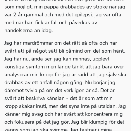
som möjligt. min pappa drabbades av stroke när jag
var 2 år gammal och med det epilepsi. jag var ofta
med när han fick anfall och påverkas av
händelserna än idag.
Jag har mardrömmar om det rätt så ofta och har
svårt att på något sätt bli påmind om det som hänt.
Jag har nu, ända sen jag kan minnas, upplevt
konstiga symtom men länge tänkt att jag bara över
analyserar min kropp för jag är rädd att jag själv ska
drabbas av ett anfall någon gång. Nu börjar jag
däremot tvivla på om det verkligen är så. Det är
svårt att beskriva känslan - det är som att min
kropp skakar inuti, men det syns inte på utsidan. Jag
känner mig svag och har svårt att koncentrera mig
och fokusera på det jag gör. Jag blir klumpig för det
känns som jag ska svimma. Jag fastnar i mina