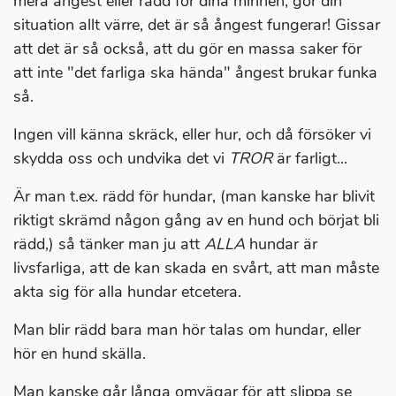
mera ångest eller rädd för dina minnen, gör din
situation allt värre, det är så ångest fungerar! Gissar
att det är så också, att du gör en massa saker för
att inte "det farliga ska hända" ångest brukar funka
så.
Ingen vill känna skräck, eller hur, och då försöker vi
skydda oss och undvika det vi
TROR
är farligt...
Är man t.ex. rädd för hundar, (man kanske har blivit
riktigt skrämd någon gång av en hund och börjat bli
rädd,) så tänker man ju att
ALLA
hundar är
livsfarliga, att de kan skada en svårt, att man måste
akta sig för alla hundar etcetera.
Man blir rädd bara man hör talas om hundar, eller
hör en hund skälla.
Man kanske går långa omvägar för att slippa se