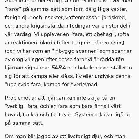
Även idag är det viktigt, än om vi inte alls lever med
"faror" på samma sätt som förr, då giftiga växter,
farliga djur och insekter, vattenmassor, jordskred,
och andra krigsinställda infödingar var en stor del i
vår vardag. Vi upplever en "fara, ett obehag", (ofta
är reaktionen inlärd utefter tidigare erfarenheter,)
(och vi har som en "inbyggd scanner" som scannar
av omgivningen efter dessa faror vi är rädda för)
hjärnan signalerar
FARA
och hela kroppen ställer in
sig för att kämpa eller slåss, fly eller undvika denna
"upplevda fara, kämpa för överlevnad.
Problemet är att hjärnan kan inte skilja på en
"verklig" fara, och en fara som bara finns i vårt
huvud, tankar och fantasier. Systemet kickar igång
på samma sätt.
Om man blir jagad av ett livsfarligt djur, och man