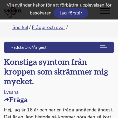
Vi använder kakor för att förbättra upplevelsen för
besökaren
Jag förstår
Snorkel
/
Frågor och svar
/
Rädsla/Oro/Ångest
Konstiga symtom från
kroppen som skrämmer mig
mycket.
Lyssna
Fråga
Hej, jag är 16 år och har en fråga angående ångest.
Det är en lång historia så kommer göra den så kort