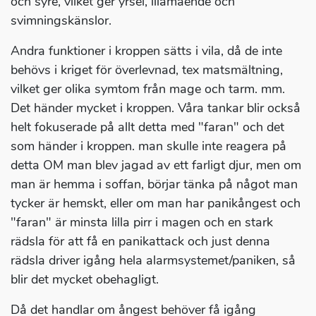
och syre, vilket ger yrsel, illamående och
svimningskänslor.
Andra funktioner i kroppen sätts i vila, då de inte
behövs i kriget för överlevnad, tex matsmältning,
vilket ger olika symtom från mage och tarm. mm.
Det händer mycket i kroppen. Våra tankar blir också
helt fokuserade på allt detta med "faran" och det
som händer i kroppen. man skulle inte reagera på
detta OM man blev jagad av ett farligt djur, men om
man är hemma i soffan, börjar tänka på något man
tycker är hemskt, eller om man har panikångest och
"faran" är minsta lilla pirr i magen och en stark
rädsla för att få en panikattack och just denna
rädsla driver igång hela alarmsystemet/paniken, så
blir det mycket obehagligt.
Då det handlar om ångest behöver få igång