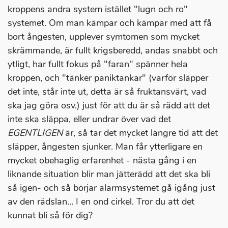
kroppens andra system istället "lugn och ro"
systemet. Om man kämpar och kämpar med att få
bort ångesten, upplever symtomen som mycket
skrämmande, är fullt krigsberedd, andas snabbt och
ytligt, har fullt fokus på "faran" spänner hela
kroppen, och "tänker paniktankar" (varför släpper
det inte, står inte ut, detta är så fruktansvärt, vad
ska jag göra osv.) just för att du är så rädd att det
inte ska släppa, eller undrar över vad det
EGENTLIGEN
är, så tar det mycket längre tid att det
släpper, ångesten sjunker. Man får ytterligare en
mycket obehaglig erfarenhet - nästa gång i en
liknande situation blir man jätterädd att det ska bli
så igen- och så börjar alarmsystemet gå igång just
av den rädslan... I en ond cirkel. Tror du att det
kunnat bli så för dig?