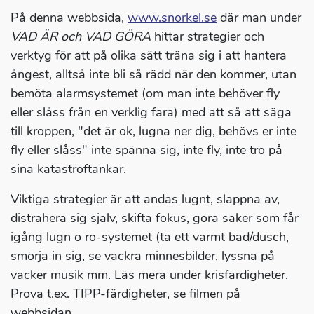
På denna webbsida,
www.snorkel.se
där man under
VAD ÄR och VAD GÖRA
hittar strategier och
verktyg för att på olika sätt träna sig i att hantera
ångest, alltså inte bli så rädd när den kommer, utan
bemöta alarmsystemet (om man inte behöver fly
eller slåss från en verklig fara) med att så att säga
till kroppen, "det är ok, lugna ner dig, behövs er inte
fly eller slåss" inte spänna sig, inte fly, inte tro på
sina katastroftankar.
Viktiga strategier är att andas lugnt, slappna av,
distrahera sig själv, skifta fokus, göra saker som får
igång lugn o ro-systemet (ta ett varmt bad/dusch,
smörja in sig, se vackra minnesbilder, lyssna på
vacker musik mm. Läs mera under krisfärdigheter.
Prova t.ex. TIPP-färdigheter, se filmen på
webbsidan.