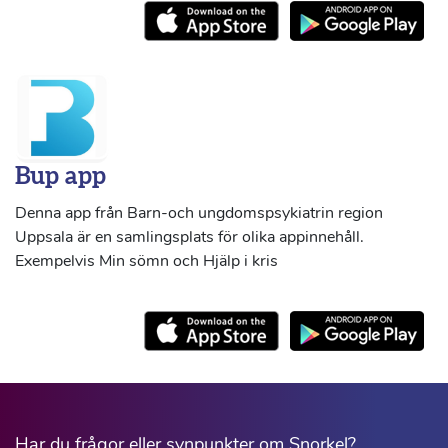
Bup app
Denna app från Barn-och ungdomspsykiatrin region
Uppsala är en samlingsplats för olika appinnehåll.
Exempelvis Min sömn och Hjälp i kris
Har du frågor eller synpunkter om Snorkel?