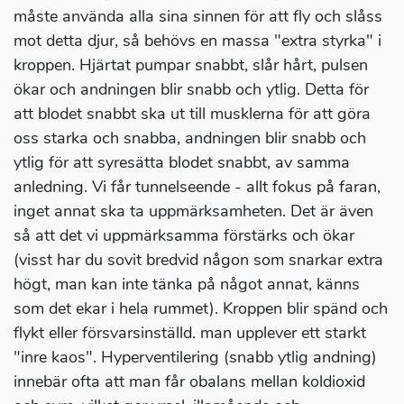
måste använda alla sina sinnen för att fly och slåss
mot detta djur, så behövs en massa "extra styrka" i
kroppen. Hjärtat pumpar snabbt, slår hårt, pulsen
ökar och andningen blir snabb och ytlig. Detta för
att blodet snabbt ska ut till musklerna för att göra
oss starka och snabba, andningen blir snabb och
ytlig för att syresätta blodet snabbt, av samma
anledning. Vi får tunnelseende - allt fokus på faran,
inget annat ska ta uppmärksamheten. Det är även
så att det vi uppmärksamma förstärks och ökar
(visst har du sovit bredvid någon som snarkar extra
högt, man kan inte tänka på något annat, känns
som det ekar i hela rummet). Kroppen blir spänd och
flykt eller försvarsinställd. man upplever ett starkt
"inre kaos". Hyperventilering (snabb ytlig andning)
innebär ofta att man får obalans mellan koldioxid