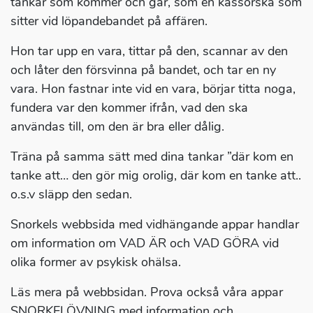
tankar som kommer och går, som en kassörska som
sitter vid löpandebandet på affären.
Hon tar upp en vara, tittar på den, scannar av den
och låter den försvinna på bandet, och tar en ny
vara. Hon fastnar inte vid en vara, börjar titta noga,
fundera var den kommer ifrån, vad den ska
användas till, om den är bra eller dålig.
Träna på samma sätt med dina tankar ”där kom en
tanke att… den gör mig orolig, där kom en tanke att..
o.s.v släpp den sedan.
Snorkels webbsida med vidhängande appar handlar
om information om VAD ÄR och VAD GÖRA vid
olika former av psykisk ohälsa.
Läs mera på webbsidan. Prova också våra appar
SNORKELÖVNING med information och