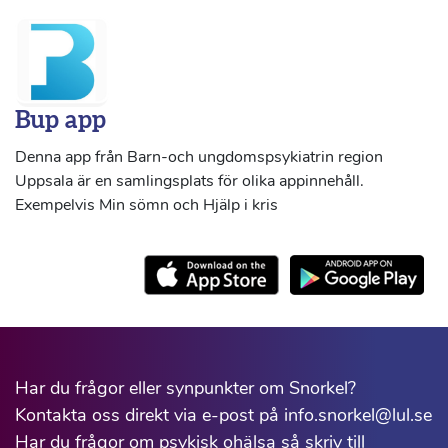
Bup app
Denna app från Barn-och ungdomspsykiatrin region
Uppsala är en samlingsplats för olika appinnehåll.
Exempelvis Min sömn och Hjälp i kris
Har du frågor eller synpunkter om Snorkel?
Kontakta oss direkt via e-post på info.snorkel@lul.se
Har du frågor om psykisk ohälsa så skriv till