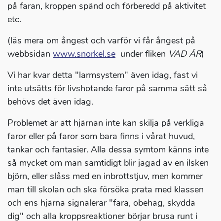
på faran, kroppen spänd och förberedd på aktivitet
etc.
(läs mera om ångest och varför vi får ångest på
webbsidan
www.snorkel.se
under fliken
VAD ÄR
)
Vi har kvar detta "larmsystem" även idag, fast vi
inte utsätts för livshotande faror på samma sätt så
behövs det även idag.
Problemet är att hjärnan inte kan skilja på verkliga
faror eller på faror som bara finns i vårat huvud,
tankar och fantasier. Alla dessa symtom känns inte
så mycket om man samtidigt blir jagad av en ilsken
björn, eller slåss med en inbrottstjuv, men kommer
man till skolan och ska försöka prata med klassen
och ens hjärna signalerar "fara, obehag, skydda
dig" och alla kroppsreaktioner börjar brusa runt i