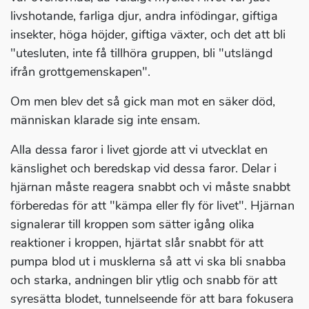
livshotande, farliga djur, andra infödingar, giftiga
insekter, höga höjder, giftiga växter, och det att bli
"utesluten, inte få tillhöra gruppen, bli "utslängd
ifrån grottgemenskapen".
Om men blev det så gick man mot en säker död,
människan klarade sig inte ensam.
Alla dessa faror i livet gjorde att vi utvecklat en
känslighet och beredskap vid dessa faror. Delar i
hjärnan måste reagera snabbt och vi måste snabbt
förberedas för att "kämpa eller fly för livet". Hjärnan
signalerar till kroppen som sätter igång olika
reaktioner i kroppen, hjärtat slår snabbt för att
pumpa blod ut i musklerna så att vi ska bli snabba
och starka, andningen blir ytlig och snabb för att
syresätta blodet, tunnelseende för att bara fokusera