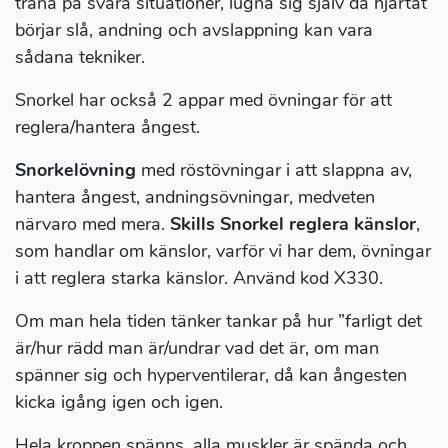
träna på svåra situationer, lugna sig själv då hjärtat
börjar slå, andning och avslappning kan vara
sådana tekniker.
Snorkel har också 2 appar med övningar för att
reglera/hantera ångest.
Snorkelövning
med röstövningar i att slappna av,
hantera ångest, andningsövningar, medveten
närvaro med mera.
Skills Snorkel reglera känslor
,
som handlar om känslor, varför vi har dem, övningar
i att reglera starka känslor. Använd kod X330.
Om man hela tiden tänker tankar på hur ”farligt det
är/hur rädd man är/undrar vad det är, om man
spänner sig och hyperventilerar, då kan ångesten
kicka igång igen och igen.
Hela kroppen spänns, alla muskler är spända och