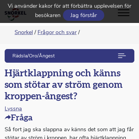
Vi använder kakor för att förbättra upplevelsen för
besökaren
Jag förstår
Snorkel
/
Frågor och svar
/
Rädsla/Oro/Ångest
Hjärtklappning och känns
som stötar av ström genom
kroppen-ångest?
Lyssna
Fråga
Så fort jag ska slappna av känns det som att jag får
stötar av ström i kroppen, har ofta hjärtklappning