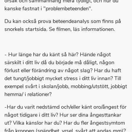
orsak och sammanhang mera tydligt, och hur du
kanske fastnat i "problembeteenden".
Du kan också prova beteendeanalys som finns på
snorkels startsida. Se filmen, läs informationen.
- Hur länge har du känt så här? Hände något
särskilt i ditt liv då du började må dåligt, någon
förlust eller förändring av något slag? Har du haft
det tungt/jobbigt mycket stress i ditt liv innan? Till
exempel svårt i skolan/jobb, mobbing/utstött, jobbigt
hemma/ i relationer?
-Har du varit nedstämd och/eller känt oro/ångest för
något tidigare i ditt liv? Hur ser dina ångesttankar
ut? Vilka känslor har du? Har du fler ångestsymtom
från kroppen (spändhet, yrsel, svårt att andas mm)?