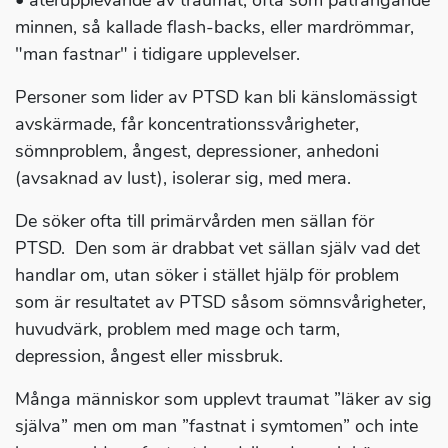
• återupplevande av traumat, ofta som påträngande
minnen, så kallade flash-backs, eller mardrömmar,
"man fastnar" i tidigare upplevelser.
Personer som lider av PTSD kan bli känslomässigt
avskärmade, får koncentrationssvårigheter,
sömnproblem, ångest, depressioner, anhedoni
(avsaknad av lust), isolerar sig, med mera.
De söker ofta till primärvården men sällan för
PTSD. Den som är drabbat vet sällan själv vad det
handlar om, utan söker i stället hjälp för problem
som är resultatet av PTSD såsom sömnsvårigheter,
huvudvärk, problem med mage och tarm,
depression, ångest eller missbruk.
Många människor som upplevt traumat ”läker av sig
själva” men om man ”fastnat i symtomen” och inte