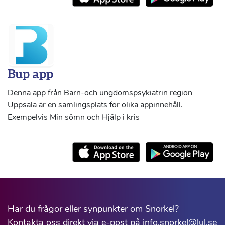
Bup app
Denna app från Barn-och ungdomspsykiatrin region
Uppsala är en samlingsplats för olika appinnehåll.
Exempelvis Min sömn och Hjälp i kris
Har du frågor eller synpunkter om Snorkel?
Kontakta oss direkt via e-post på info.snorkel@lul.se