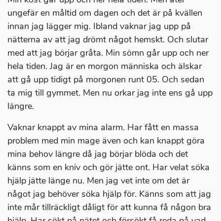
ungefär en måltid om dagen och det är på kvällen
innan jag lägger mig. Ibland vaknar jag upp på
nätterna av att jag drömt något hemskt. Och slutar
med att jag börjar gråta. Min sömn går upp och ner
hela tiden. Jag är en morgon människa och älskar
att gå upp tidigt på morgonen runt 05. Och sedan
ta mig till gymmet. Men nu orkar jag inte ens gå upp
längre.
Vaknar knappt av mina alarm. Har fått en massa
problem med min mage även och kan knappt göra
mina behov längre då jag börjar blöda och det
känns som en kniv och gör jätte ont. Har velat söka
hjälp jätte länge nu. Men jag vet inte om det är
något jag behöver söka hjälp för. Känns som att jag
inte mår tillräckligt dåligt för att kunna få någon bra
hjälp. Har sökt på nätet och försökt få reda på vad