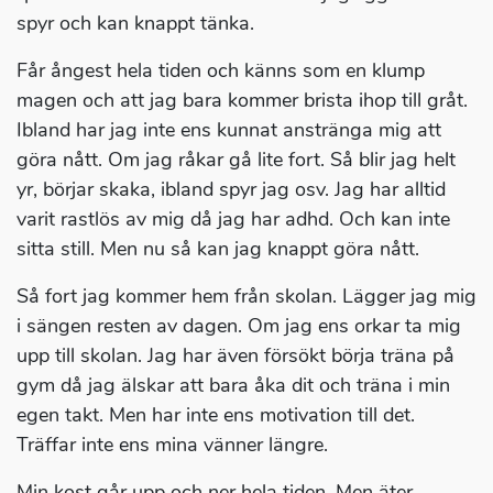
spyr och kan knappt tänka.
Får ångest hela tiden och känns som en klump
magen och att jag bara kommer brista ihop till gråt.
Ibland har jag inte ens kunnat anstränga mig att
göra nått. Om jag råkar gå lite fort. Så blir jag helt
yr, börjar skaka, ibland spyr jag osv. Jag har alltid
varit rastlös av mig då jag har adhd. Och kan inte
sitta still. Men nu så kan jag knappt göra nått.
Så fort jag kommer hem från skolan. Lägger jag mig
i sängen resten av dagen. Om jag ens orkar ta mig
upp till skolan. Jag har även försökt börja träna på
gym då jag älskar att bara åka dit och träna i min
egen takt. Men har inte ens motivation till det.
Träffar inte ens mina vänner längre.
Min kost går upp och ner hela tiden. Men äter