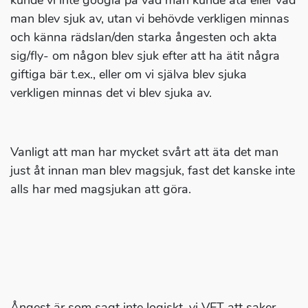
kunde vi inte googla på vad man kunde äta eller vad
man blev sjuk av, utan vi behövde verkligen minnas
och känna rädslan/den starka ångesten och akta
sig/fly- om någon blev sjuk efter att ha ätit några
giftiga bär t.ex., eller om vi själva blev sjuka
verkligen minnas det vi blev sjuka av.
Vanligt att man har mycket svårt att äta det man
just åt innan man blev magsjuk, fast det kanske inte
alls har med magsjukan att göra.
Ångest är som sagt inte logiskt, vi VET att saker