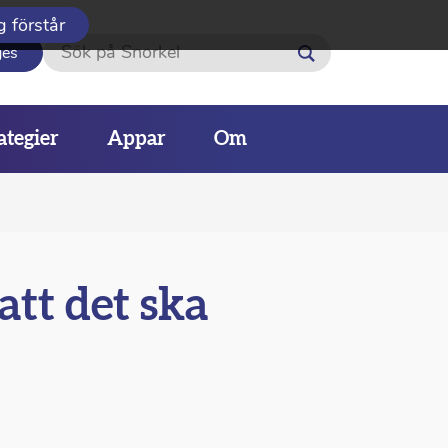
g förstår
Sök
ges
ategier
Appar
Om
att det ska