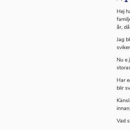
Hej ha
famil
år, då
Jag bl
svike
Nu e 
stora
Har e
blir 
Känsl
innan
Vad s