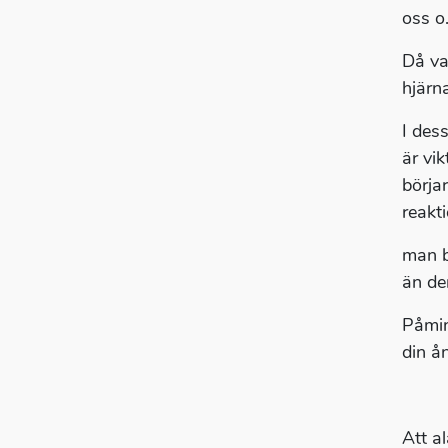
oss o.
Då va
hjärn
I des
är vik
börja
reakt
man b
än de
Påmin
din å
Att al