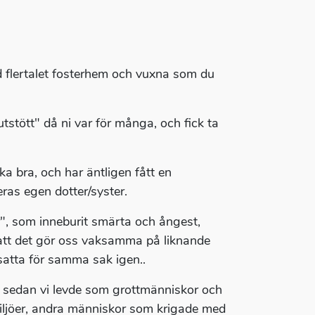
ed flertalet fosterhem och vuxna som du
stött" då ni var för många, och fick ta
a bra, och har äntligen fått en
eras egen dotter/syster.
r", som inneburit smärta och ångest,
gt att det gör oss vaksamma på liknande
tsatta för samma sak igen..
s sedan vi levde som grottmänniskor och
 miljöer, andra människor som krigade med