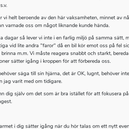
s.v.
r vi helt beroende av den här vaksamheten, minnet av nå
an varnade oss om något liknande kunde hända.
sa dagar så lever vi inte i en farlig miljö på samma sät
tiga vid lite andra "faror" då en bil kör emot oss på fel 
r brinna m.m. Vi måste reagera snabbt och starkt, bereda 
ioner sätter igång i kroppen för att förbereda oss.
ehöver säga till sin hjärna, det är OK, lugnt, behöver inte
n jag varit med om tidigare.
n dig själv om det som är bra istället för att fokusera 
ngest.
armet i dig sätter igång när du hör talas om ett nytt event