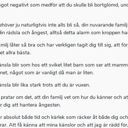
något negativt som medför att du skulle bli bortglömd, un
höver ju naturligtvis inte alls bli så, din nuvarande familj
in rädsla och ångest, alltså detta alarm som kroppen har, 
milj låter så bra och har verkligen tagit dig till sig, att
et allra bästa.
änsla blir som hos ett sviket litet barn som ser att mamm
net, något som är vanligt då man är liten.
nsla blir lika stark trots att du är vuxen.
 pratar om det, att din familj vet om hur du känner och att
er dig att hantera ångesten.
r absolut både tid och kärlek som räcker åt både dig och
rar. Att få känna att mina känslor och att jag är rädd för,