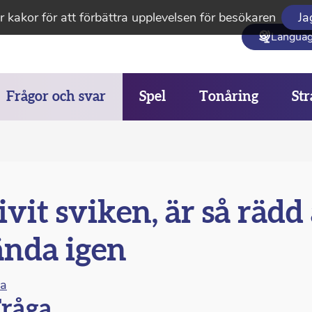
 kakor för att förbättra upplevelsen för besökaren
Ja
Langua
Frågor och svar
Spel
Tonåring
Str
ivit sviken, är så rädd 
nda igen
na
råga