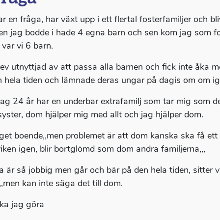
r en fråga, har växt upp i ett flertal fosterfamiljer och b
jen jag bodde i hade 4 egna barn och sen kom jag som foste
 var vi 6 barn.
ev utnyttjad av att passa alla barnen och fick inte åka med
n hela tiden och lämnade deras ungar på dagis om om igen 
jag 24 år har en underbar extrafamilj som tar mig som d
syster, dom hjälper mig med allt och jag hjälper dom.
get boende,,men problemet är att dom kanska ska få ett f
sviken igen, blir bortglömd som dom andra familjerna,,,
a är så jobbig men går och bär på den hela tiden, sitter vä
,,men kan inte säga det till dom.
ka jag göra