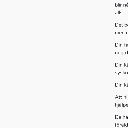
blir 
alls.
Det be
men d
Din fa
nog d
Din k
sysko
Din kä
Att ni
hjälp
De ha
föräld