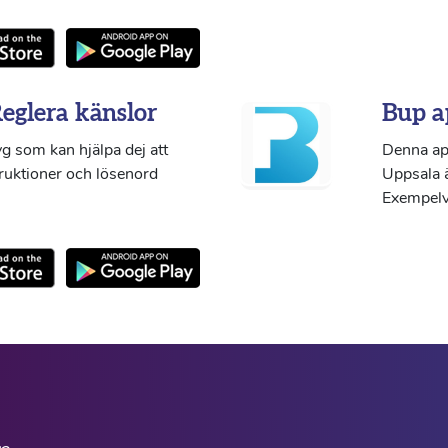
Reglera känslor
Bup a
g som kan hjälpa dej att
Denna ap
truktioner och lösenord
Uppsala ä
Exempelvi