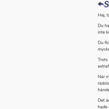
S
Hej, t
Du ha
inte k
Du fi
mycke
Trots
extra
När m
rädsl
hände
Det ä
hade 