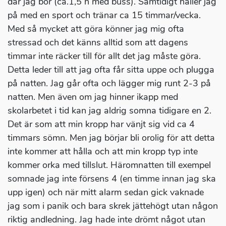
där jag bor (ca.1,5 h med buss). Samtidigt håller jag
på med en sport och tränar ca 15 timmar/vecka.
Med så mycket att göra könner jag mig ofta
stressad och det känns alltid som att dagens
timmar inte räcker till för allt det jag måste göra.
Detta leder till att jag ofta får sitta uppe och plugga
på natten. Jag går ofta och lägger mig runt 2-3 på
natten. Men även om jag hinner ikapp med
skolarbetet i tid kan jag aldrig somna tidigare en 2.
Det är som att min kropp har vänjt sig vid ca 4
timmars sömn. Men jag börjar bli orolig för att detta
inte kommer att hålla och att min kropp typ inte
kommer orka med tillslut. Häromnatten till exempel
somnade jag inte försens 4 (en timme innan jag ska
upp igen) och när mitt alarm sedan gick vaknade
jag som i panik och bara skrek jättehögt utan någon
riktig andledning. Jag hade inte drömt något utan