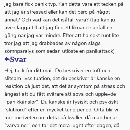
jag bara fick panik typ. Kan detta vara ett tecken på
att jag är stressad eller kan det bero på något
annat? Och vad kan det isåfall vara? (Jag kan ju
även lägga till att jag fick ett liknande anfall en
gång när jag var mindre. Efter att ha sökt runt lite
tror jag att jag drabbades av någon slags
sömnparalys som sedan utlöste en panikattack)
Svar
Hej, tack för ditt mail. Du beskriver en tuff och
slitsam livssituation, det du beskriver är kanske en
reaktion på just det, att det är symtom på stress och
ångest att du fått svårare att sova och upplevde
"panikkänslor". Du kanske är fysiskt och psykiskt
”slutkörd” efter en mycket tung period. Ofta blir vi
mer medveten om detta på kvällen då man börjar
”varva ner” och tar det mera lugnt efter dagen, då