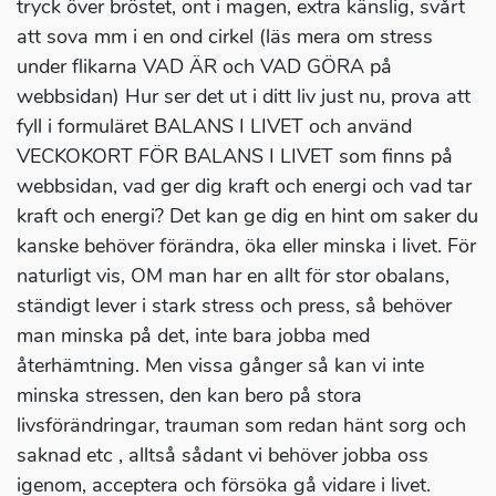
tryck över bröstet, ont i magen, extra känslig, svårt
att sova mm i en ond cirkel (läs mera om stress
under flikarna VAD ÄR och VAD GÖRA på
webbsidan) Hur ser det ut i ditt liv just nu, prova att
fyll i formuläret BALANS I LIVET och använd
VECKOKORT FÖR BALANS I LIVET som finns på
webbsidan, vad ger dig kraft och energi och vad tar
kraft och energi? Det kan ge dig en hint om saker du
kanske behöver förändra, öka eller minska i livet. För
naturligt vis, OM man har en allt för stor obalans,
ständigt lever i stark stress och press, så behöver
man minska på det, inte bara jobba med
återhämtning. Men vissa gånger så kan vi inte
minska stressen, den kan bero på stora
livsförändringar, trauman som redan hänt sorg och
saknad etc , alltså sådant vi behöver jobba oss
igenom, acceptera och försöka gå vidare i livet.