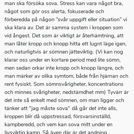
man ska försöka sova. Stress kan vara något bra,
något som gör oss alerta, fokuserade och
förberedda på någon ”svår uppgift eller situation” vi
ska klara av. Det är samma system i kroppen som
vid ångest. Det som är viktigt är återhämtning, att
man låter kropp och knopp hitta ett lugnt läge igen,
och naturligtvis är sömnen jätteviktig. (Vi kan nog
klarar oss under en kortare period med lite sömn,
men sedan orkar inte kropp och knopp längre, och
man märker av olika symtom, både från hjärnan och
rent fysiskt. Som sömnsvårigheter, koncentrations
och minnes svårigheter, nedstämdhet mm) Tyvärr är
det inte så enkelt med sömnen, om man ligger och
tänker att "jag måste sova" då går det inte alls,
kroppen blir då uppstressad, försvarsinställd,
kampberedd, och vem kan sova mitt under en
livsviktig kamp. Så även där är det andning,