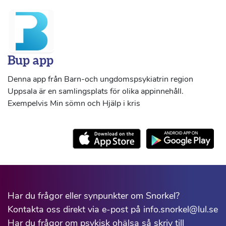
Bup app
Denna app från Barn-och ungdomspsykiatrin region
Uppsala är en samlingsplats för olika appinnehåll.
Exempelvis Min sömn och Hjälp i kris
Har du frågor eller synpunkter om Snorkel?
Kontakta oss direkt via e-post på info.snorkel@lul.se
Har du frågor om psykisk ohälsa så skriv till