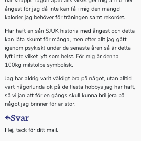
har knappt någon aptit alls vilket ger mig ännu mer
ångest för jag då inte kan få i mig den mängd
kalorier jag behöver för träningen samt rekordet.
Har haft en sån SJUK historia med ångest och detta
kan låta skumt för många, men efter allt jag gått
igenom psykiskt under de senaste åren så är detta
lyft inte vilket lyft som helst. För mig är denna
100kg milstolpe symbolisk.
Jag har aldrig varit väldigt bra på något, utan alltid
vart någorlunda ok på de flesta hobbys jag har haft,
så viljan att för en gångs skull kunna brilljera på
något jag brinner för är stor.
Svar
Hej, tack för ditt mail.