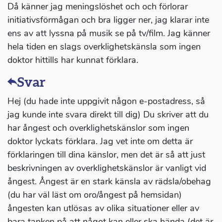
Då känner jag meningslöshet och och förlorar
initiativsförmågan och bra ligger ner, jag klarar inte
ens av att lyssna på musik se på tv/film. Jag känner
hela tiden en slags overklighetskänsla som ingen
doktor hittills har kunnat förklara.
Svar
Hej (du hade inte uppgivit någon e-postadress, så
jag kunde inte svara direkt till dig) Du skriver att du
har ångest och overklighetskänslor som ingen
doktor lyckats förklara. Jag vet inte om detta är
förklaringen till dina känslor, men det är så att just
beskrivningen av overklighetskänslor är vanligt vid
ångest. Ångest är en stark känsla av rädsla/obehag
(du har väl läst om oro/ångest på hemsidan)
ångesten kan utlösas av olika situationer eller av
bara tanken på att något kan eller ska hända (det är