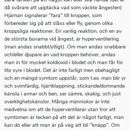
då svårare att upptäcka vad som väckte ångesten)
Hjärnan signalerar "fara" till kroppen, som
förbereder sig på att slåss eller fly, genom olika
kroppsliga reaktioner. En vanlig reaktion, och en av
de största bovarna vid ångest, är hyperventilering
(man andas snabbt/ytligt). Om man andas snabbare
och/eller djupare än vad kroppen behöver, andas
man in för mycket koldioxid i blodet och man får för
lite syre i blodet. Det är inte farligt men obehagligt
och en mängd symtom uppstår, som t.ex. man blir yr
och svimfärdig, hjärtklappning, stickande/domnande
känsla i armar och ben, ser sämre, skakig, och just
overklighetskänslor. Många människor är inte
medvetna om att de hyperventilerar utan tror att
symtomen är tecken på att det är något farligt, man
kan dö eller att man är på väg att bli "knäpp". Om