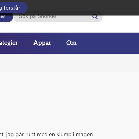
g förstår
Sök
ges
ategier
Appar
Om
nt, jag går runt med en klump i magen