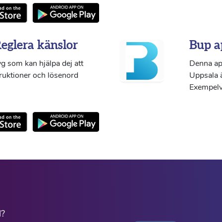
Reglera känslor
Bup a
g som kan hjälpa dej att
Denna ap
truktioner och lösenord
Uppsala ä
Exempelvi
l?