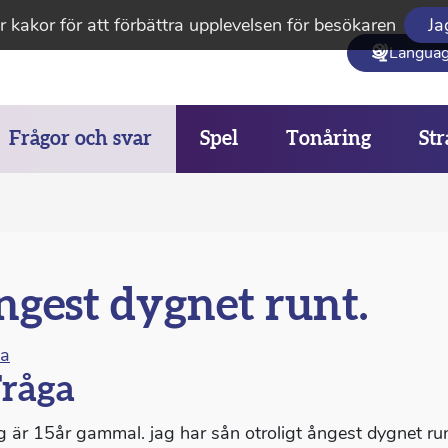
 kakor för att förbättra upplevelsen för besökaren
Ja
Langua
Frågor och svar
Spel
Tonåring
Str
gest dygnet runt.
na
råga
ag är 15år gammal. jag har sån otroligt ångest dygnet ru