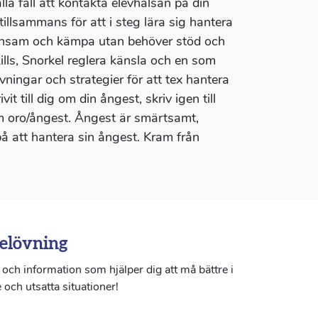
alla fall att kontakta elevhälsan på din
tillsammans för att i steg lära sig hantera
ensam och kämpa utan behöver stöd och
ills, Snorkel reglera känsla och en som
övningar och strategier för att tex hantera
 till dig om din ångest, skriv igen till
om oro/ångest. Ångest är smärtsamt,
å att hantera sin ångest. Kram från
elövning
och information som hjälper dig att må bättre i
 och utsatta situationer!