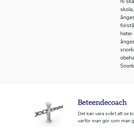
ni ska
skola
ånges
först
heter 
ångest
snork
obeha
Snork
Beteendecoach
Det kan vara svårt att se 
varför man gör som man g