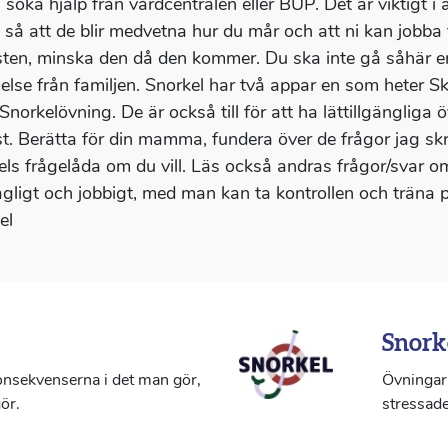
 söka hjälp från vårdcentralen eller BUP. Det är viktigt i 
, så att de blir medvetna hur du mår och att ni kan jobba 
ten, minska den då den kommer. Du ska inte gå såhär 
åelse från familjen. Snorkel har två appar en som heter Sk
Snorkelövning. De är också till för att ha lättillgängliga 
. Berätta för din mamma, fundera över de frågor jag skrivit
els frågelåda om du vill. Läs också andras frågor/svar 
gligt och jobbigt, med man kan ta kontrollen och träna p
el
Snork
konsekvenserna i det man gör,
Övningar 
ör.
stressade