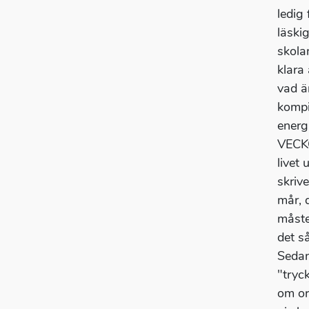
ledig
läski
skola
klara
vad ä
kompi
energ
VECKO
livet
skriv
mår, d
måste
det s
Sedan
"tryc
om or