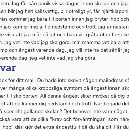
tiden. Jag får sån panik vissa dagar innan skolan och jag 
sen blir jag helt kallsvettig, blir otroligt yr, får hjärtkla
rån kommer jag bara till porten innan jag bryter ihop och 
h jag känner mig alltid nedstämd och trött. jag är nästan 
nte visa att jag mår dåligt och bara vill gråta utan försö
n. jag vet inte vad jag ska göra. min mamma vet bara att
ump och ångest varenda dag. jag vill inte ha det såhär jag
varenda dag. jag vet inte vad jag ska göra.
var
ack för ditt mail. Du hade inte skrivit någon mailadress så
iver många olika kroppsliga symtom på ångest innan skol
r till skolporten. All denna ångest sliter mycket på dig o
gt att du känner dig nedstämd och trött. När började detta
å speciellt gällande skolan? Det behöver inte vara något 
ckså vara att de olika "krav och förväntningar" som hä
a ihop" där, gör det extra ångestfullt då du ska dit. F