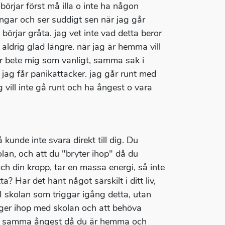
börjar först må illa o inte ha någon
ppningar och ser suddigt sen när jag går
börjar gråta. jag vet inte vad detta beror
aldrig glad längre. när jag är hemma vill
ker bete mig som vanligt, samma sak i
 jag får panikattacker. jag går runt med
 vill inte gå runt och ha ångest o vara
 kunde inte svara direkt till dig. Du
an, och att du "bryter ihop" då du
ch din kropp, tar en massa energi, så inte
? Har det hänt något särskilt i ditt liv,
I skolan som triggar igång detta, utan
nger ihop med skolan och att behöva
år du samma ångest då du är hemma och