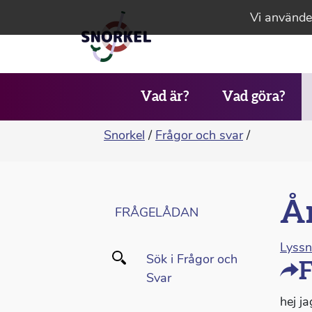
Vi använder
Vad är?
Vad göra?
Snorkel
/
Frågor och svar
/
Ån
FRÅGELÅDAN
Lyss
Sök i Frågor och
F
Svar
hej j