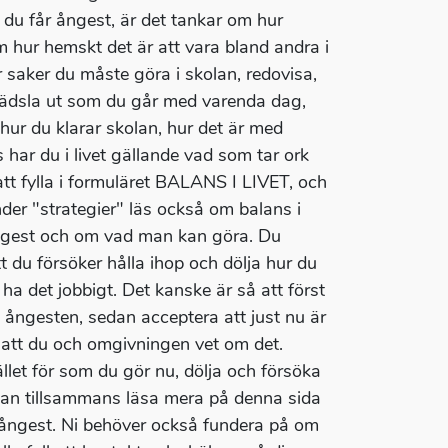
å du får ångest, är det tankar om hur
 hur hemskt det är att vara bland andra i
 saker du måste göra i skolan, redovisa,
n rädsla ut som du går med varenda dag,
 hur du klarar skolan, hur det är med
s har du i livet gällande vad som tar ork
att fylla i formuläret BALANS I LIVET, och
 "strategier" läs också om balans i
ngest och om vad man kan göra. Du
t du försöker hålla ihop och dölja hur du
 ha det jobbigt. Det kanske är så att först
gesten, sedan acceptera att just nu är
 att du och omgivningen vet om det.
llet för som du gör nu, dölja och försöka
 kan tillsammans läsa mera på denna sida
 ångest. Ni behöver också fundera på om