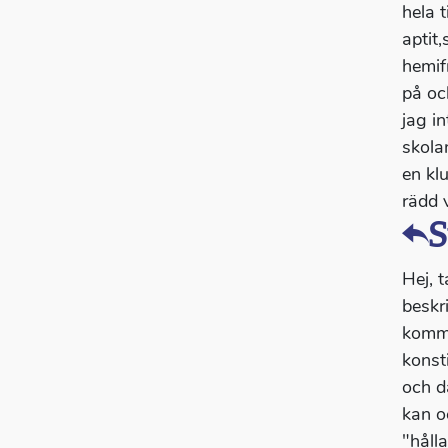
hela 
aptit,
hemif
på oc
jag i
skola
en kl
rädd 
S
Hej, t
beskr
komme
konsti
och d
kan o
"håll