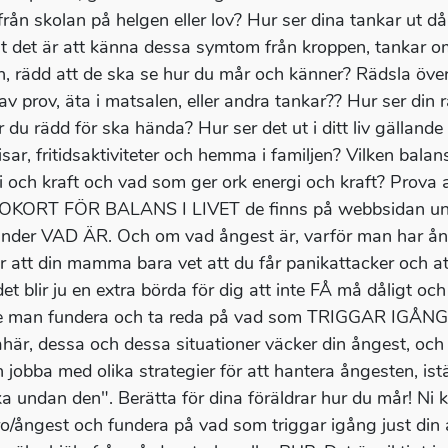
 från skolan på helgen eller lov? Hur ser dina tankar ut d
gt det är att känna dessa symtom från kroppen, tankar om
n, rädd att de ska se hur du mår och känner? Rädsla över
 av prov, äta i matsalen, eller andra tankar?? Hur ser di
r du rädd för ska hända? Hur ser det ut i ditt liv gällande
sar, fritidsaktiviteter och hemma i familjen? Vilken balan
i och kraft och vad som ger ork energi och kraft? Prova 
KORT FÖR BALANS I LIVET de finns på webbsidan under
 under VAD ÄR. Och om vad ångest är, varför man har å
er att din mamma bara vet att du får panikattacker och at
et blir ju en extra börda för dig att inte FÅ må dåligt och
 man fundera och ta reda på vad som TRIGGAR IGÅNG ån
åhär, dessa och dessa situationer väcker din ångest, och
 jobba med olika strategier för att hantera ångesten, istä
ka undan den". Berätta för dina föräldrar hur du mår! Ni
o/ångest och fundera på vad som triggar igång just din