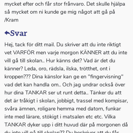
mycket efter och får stor frånvaro. Det skulle hjälpa
så mycket om ni kunde ge mig något att gå på
/Kram
Svar
Hej, tack för ditt mail. Du skriver att du inte riktigt
vet VARFÖR men varje morgon KÄNNER att du inte
vill gå till skolan.. Hur känns det? Vad är det du
känner? Leda, oro, rädsla, ilska, trötthet, ont i
kroppen??? Dina känslor kan ge en "fingervisning"
vad det kan handla om.. Och jag undrar också över
hur dina TANKAR ser ut runt detta.. Tänker du att
det är tråkigt i skolan, jobbigt, trassel med kompisar,
svåra ämnen, roligare hemma med datorn, funkar
inte med lärare, stökigt i matsalen etc etc. Vilka
TANKAR dyker upp i ditt huvud där på morgonen då
du inte vill gå till skolan?? Du beskriver att du får