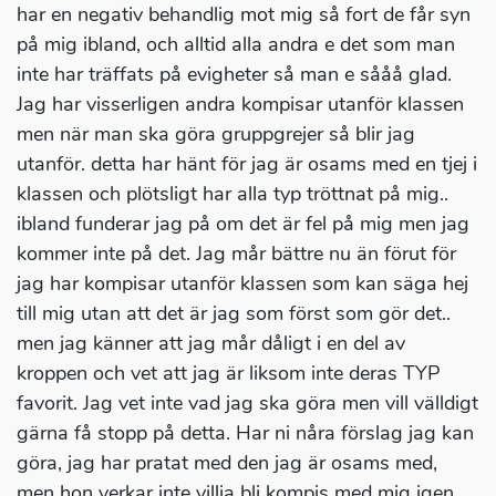
har en negativ behandlig mot mig så fort de får syn
på mig ibland, och alltid alla andra e det som man
inte har träffats på evigheter så man e sååå glad.
Jag har visserligen andra kompisar utanför klassen
men när man ska göra gruppgrejer så blir jag
utanför. detta har hänt för jag är osams med en tjej i
klassen och plötsligt har alla typ tröttnat på mig..
ibland funderar jag på om det är fel på mig men jag
kommer inte på det. Jag mår bättre nu än förut för
jag har kompisar utanför klassen som kan säga hej
till mig utan att det är jag som först som gör det..
men jag känner att jag mår dåligt i en del av
kroppen och vet att jag är liksom inte deras TYP
favorit. Jag vet inte vad jag ska göra men vill välldigt
gärna få stopp på detta. Har ni nåra förslag jag kan
göra, jag har pratat med den jag är osams med,
men hon verkar inte villja bli kompis med mig igen ....