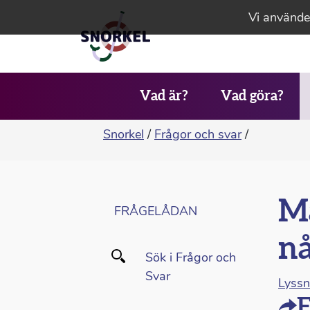
Vi använder
Vad är?
Vad göra?
Snorkel
/
Frågor och svar
/
Må
FRÅGELÅDAN
n
Sök i Frågor och
Svar
Lyss
F