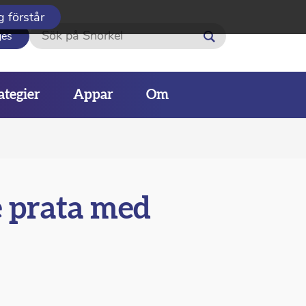
g förstår
Sök
ges
ategier
Appar
Om
e prata med