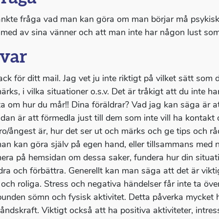
änkte fråga vad man kan göra om man börjar må psykiskt 
 med av sina vänner och att man inte har någon lust so
var
ack för ditt mail. Jag vet ju inte riktigt på vilket sätt som
rks, i vilka situationer o.s.v. Det är tråkigt att du inte
ta om hur du mår!! Dina föräldrar? Vad jag kan säga är at
dan är att förmedla just till dem som inte vill ha konta
ro/ångest är, hur det ser ut och märks och ge tips och rå
an kan göra själv på egen hand, eller tillsammans med n
era på hemsidan om dessa saker, fundera hur din situati
dra och förbättra. Generellt kan man säga att det är viktig
 och roliga. Stress och negativa händelser får inte ta öv
bunden sömn och fysisk aktivitet. Detta påverka mycket h
åndskraft. Viktigt också att ha positiva aktiviteter, intr