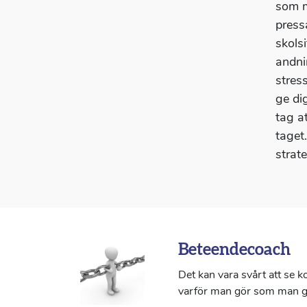
som m
pressa
skols
andni
stres
ge di
tag at
taget
strat
Beteendecoach
Det kan vara svårt att se 
varför man gör som man g