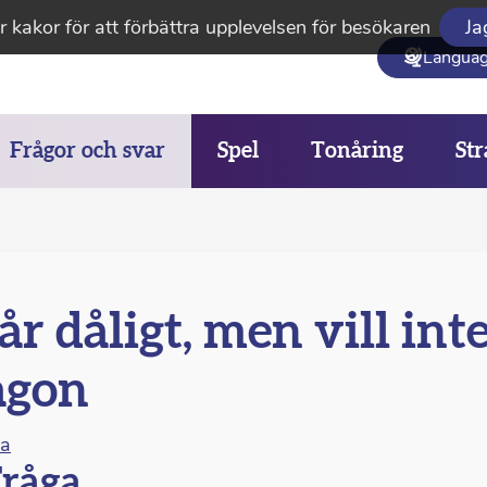
 kakor för att förbättra upplevelsen för besökaren
Ja
Langua
Frågor och svar
Spel
Tonåring
Str
r dåligt, men vill int
ågon
na
råga