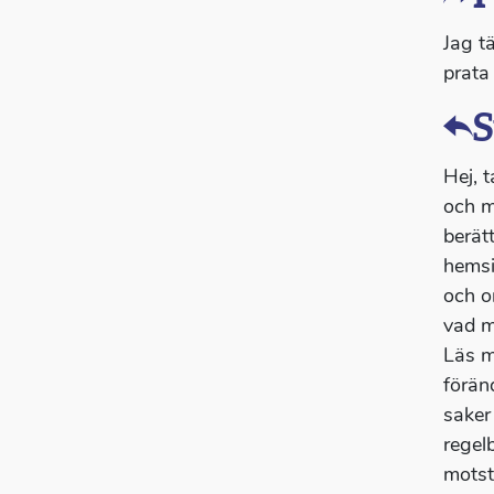
Jag t
prata
S
Hej, t
och mä
berät
hemsi
och o
vad m
Läs m
förän
saker
regel
motst