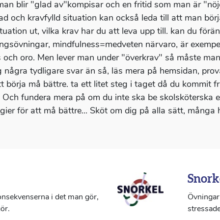
an blir "glad av"kompisar och en fritid som man är "nöjd
d och kravfylld situation kan också leda till att man börj
ituation ut, vilka krav har du att leva upp till. kan du f
ngsövningar, mindfulness=medveten närvaro, är exempel 
s och oro. Men lever man under "överkrav" så måste man 
g några tydligare svar än så, läs mera på hemsidan, prova 
t börja må bättre. ta ett litet steg i taget då du kommit f
. Och fundera mera på om du inte ska be skolsköterska el
egier för att må bättre... Sköt om dig på alla sätt, många
Snork
konsekvenserna i det man gör,
Övningar 
ör.
stressade