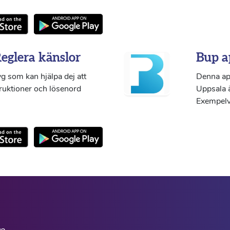
Reglera känslor
Bup a
g som kan hjälpa dej att
Denna ap
truktioner och lösenord
Uppsala ä
Exempelvi