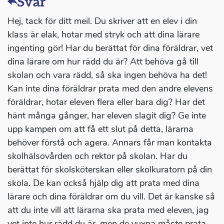
Svar
Hej, tack för ditt meil. Du skriver att en elev i din
klass är elak, hotar med stryk och att dina lärare
ingenting gör! Har du berättat för dina föräldrar, vet
dina lärare om hur rädd du är? Att behöva gå till
skolan och vara rädd, så ska ingen behöva ha det!
Kan inte dina föräldrar prata med den andre elevens
föräldrar, hotar eleven flera eller bara dig? Har det
hänt många gånger, har eleven slagit dig? Ge inte
upp kampen om att få ett slut på detta, lärarna
behöver förstå och agera. Annars får man kontakta
skolhälsovården och rektor på skolan. Har du
berättat för skolsköterskan eller skolkuratorn på din
skola. De kan också hjälp dig att prata med dina
lärare och dina föräldrar om du vill. Det är kanske så
att du inte vill att lärarna ska prata med eleven, jag
vet inte hur rädd du är, men de vuxna måste prata