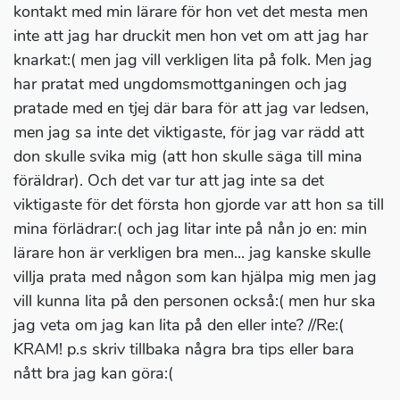
kontakt med min lärare för hon vet det mesta men
inte att jag har druckit men hon vet om att jag har
knarkat:( men jag vill verkligen lita på folk. Men jag
har pratat med ungdomsmottganingen och jag
pratade med en tjej där bara för att jag var ledsen,
men jag sa inte det viktigaste, för jag var rädd att
don skulle svika mig (att hon skulle säga till mina
föräldrar). Och det var tur att jag inte sa det
viktigaste för det första hon gjorde var att hon sa till
mina förlädrar:( och jag litar inte på nån jo en: min
lärare hon är verkligen bra men... jag kanske skulle
villja prata med någon som kan hjälpa mig men jag
vill kunna lita på den personen också:( men hur ska
jag veta om jag kan lita på den eller inte? //Re:(
KRAM! p.s skriv tillbaka några bra tips eller bara
nått bra jag kan göra:(