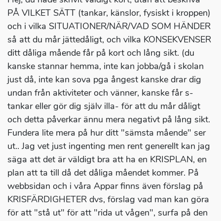
PÅ VILKET SÄTT (tankar, känslor, fysiskt i kroppen)
och i vilka SITUATIONER/NÄR/VAD SOM HÄNDER
så att du mår jättedåligt, och vilka KONSEKVENSER
ditt dåliga mående får på kort och lång sikt. (du
kanske stannar hemma, inte kan jobba/gå i skolan
just då, inte kan sova pga ångest kanske drar dig
undan från aktiviteter och vänner, kanske får s-
tankar eller gör dig själv illa- för att du mår dåligt
och detta påverkar ännu mera negativt på lång sikt.
Fundera lite mera på hur ditt "sämsta mående" ser
ut.. Jag vet just ingenting men rent generellt kan jag
säga att det är väldigt bra att ha en KRISPLAN, en
plan att ta till då det dåliga måendet kommer. På
webbsidan och i våra Appar finns även förslag på
KRISFÄRDIGHETER dvs, förslag vad man kan göra
för att "stå ut" för att "rida ut vågen", surfa på den