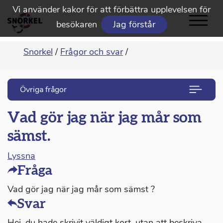
Vi använder kakor för att förbättra upplevelsen för
besökaren
Jag förstår
Snorkel
/
Frågor och svar
/
Övriga frågor
Vad gör jag när jag mår som
sämst.
Lyssna
Fråga
Vad gör jag när jag mår som sämst ?
Svar
Hej, du hade skrivit väldigt kort, utan att beskriva