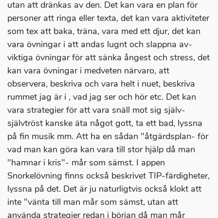
utan att dränkas av den. Det kan vara en plan för
personer att ringa eller texta, det kan vara aktiviteter
som tex att baka, träna, vara med ett djur, det kan
vara övningar i att andas lugnt och slappna av-
viktiga övningar för att sänka ångest och stress, det
kan vara övningar i medveten närvaro, att
observera, beskriva och vara helt i nuet, beskriva
rummet jag är i , vad jag ser och hör etc. Det kan
vara strategier för att vara snäll mot sig själv-
självtröst kanske äta något gott, ta ett bad, lyssna
på fin musik mm. Att ha en sådan "åtgärdsplan- för
vad man kan göra kan vara till stor hjälp då man
"hamnar i kris"- mår som sämst. I appen
Snorkelövning finns också beskrivet TIP-färdigheter,
lyssna på det. Det är ju naturligtvis också klokt att
inte "vänta till man mår som sämst, utan att
använda strategier redan i början då man mår