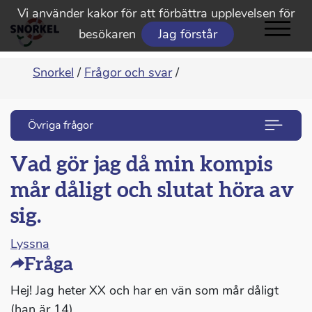
Vi använder kakor för att förbättra upplevelsen för
besökaren
Jag förstår
Snorkel
/
Frågor och svar
/
Övriga frågor
Vad gör jag då min kompis
mår dåligt och slutat höra av
sig.
Lyssna
Fråga
Hej! Jag heter XX och har en vän som mår dåligt
(han är 14).