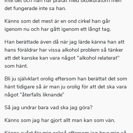
inte det och han har pratat med skolkuratorn men
det fungerade inte sa han.
Känns som det mest är en ond cirkel han går
igenom nu och har gått igenom ett långt tag.
Han berättade även då när jag lärde känna han att
hans föräldrar har vissa alkohol problem så tänker
att det kanske kan vara något "alkohol relaterat"
som hänt.
Bli ju självklart orolig eftersom han berättat det som
hänt tidigare så är man ju orolig för att det ska vara
något ”återfalls liknande”
Så jag undrar bara vad ska jag göra?
Känns som jag har gjort allt man kan som vän.