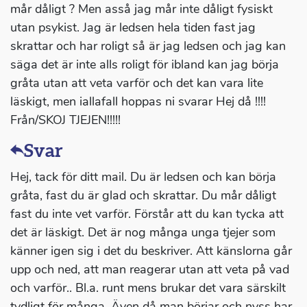
mår dåligt ? Men asså jag mår inte dåligt fysiskt
utan psykist. Jag är ledsen hela tiden fast jag
skrattar och har roligt så är jag ledsen och jag kan
säga det är inte alls roligt för ibland kan jag börja
gråta utan att veta varför och det kan vara lite
läskigt, men iallafall hoppas ni svarar Hej då !!!!
Från/SKOJ TJEJEN!!!!!
Svar
Hej, tack för ditt mail. Du är ledsen och kan börja
gråta, fast du är glad och skrattar. Du mår dåligt
fast du inte vet varför. Förstår att du kan tycka att
det är läskigt. Det är nog många unga tjejer som
känner igen sig i det du beskriver. Att känslorna går
upp och ned, att man reagerar utan att veta på vad
och varför.. Bl.a. runt mens brukar det vara särskilt
tydligt för många. Även då man börjar och nyss har