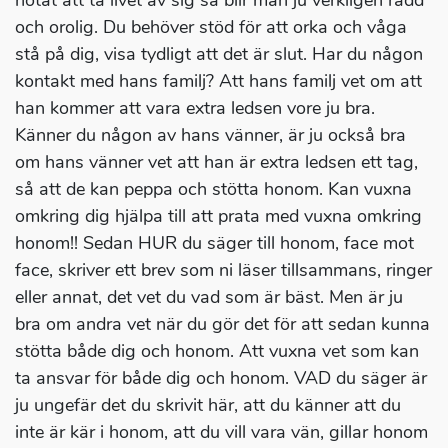
hotat att ta livet av sig så blir man ju verkligen rädd
och orolig. Du behöver stöd för att orka och våga
stå på dig, visa tydligt att det är slut. Har du någon
kontakt med hans familj? Att hans familj vet om att
han kommer att vara extra ledsen vore ju bra.
Känner du någon av hans vänner, är ju också bra
om hans vänner vet att han är extra ledsen ett tag,
så att de kan peppa och stötta honom. Kan vuxna
omkring dig hjälpa till att prata med vuxna omkring
honom!! Sedan HUR du säger till honom, face mot
face, skriver ett brev som ni läser tillsammans, ringer
eller annat, det vet du vad som är bäst. Men är ju
bra om andra vet när du gör det för att sedan kunna
stötta både dig och honom. Att vuxna vet som kan
ta ansvar för både dig och honom. VAD du säger är
ju ungefär det du skrivit här, att du känner att du
inte är kär i honom, att du vill vara vän, gillar honom