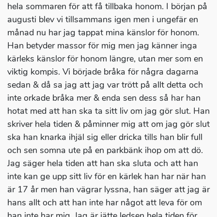
hela sommaren för att få tillbaka honom. I början på
augusti blev vi tillsammans igen men i ungefär en
månad nu har jag tappat mina känslor för honom.
Han betyder massor för mig men jag känner inga
kärleks känslor för honom längre, utan mer som en
viktig kompis. Vi började bråka för några dagarna
sedan & då sa jag att jag var trött på allt detta och
inte orkade bråka mer & enda sen dess så har han
hotat med att han ska ta sitt liv om jag gör slut. Han
skriver hela tiden & påminner mig att om jag gör slut
ska han knarka ihjäl sig eller dricka tills han blir full
och sen somna ute på en parkbänk ihop om att dö.
Jag säger hela tiden att han ska sluta och att han
inte kan ge upp sitt liv för en kärlek han har när han
är 17 år men han vägrar lyssna, han säger att jag är
hans allt och att han inte har något att leva för om
han inte har mig. Jag är jätte ledsen hela tiden för