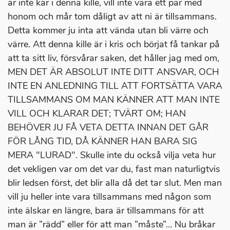
är inte kär i denna kille, vill inte vara ett par med
honom och mår tom dåligt av att ni är tillsammans.
Detta kommer ju inta att vända utan bli värre och
värre. Att denna kille är i kris och börjat få tankar på
att ta sitt liv, försvårar saken, det håller jag med om,
MEN DET ÄR ABSOLUT INTE DITT ANSVAR, OCH
INTE EN ANLEDNING TILL ATT FORTSÄTTA VARA
TILLSAMMANS OM MAN KÄNNER ATT MAN INTE
VILL OCH KLARAR DET; TVÄRT OM; HAN
BEHÖVER JU FÅ VETA DETTA INNAN DET GÅR
FÖR LÅNG TID, DÅ KÄNNER HAN BARA SIG
MERA "LURAD". Skulle inte du också vilja veta hur
det vekligen var om det var du, fast man naturligtvis
blir ledsen först, det blir alla då det tar slut. Men man
vill ju heller inte vara tillsammans med någon som
inte älskar en längre, bara är tillsammans för att
man är ”rädd” eller för att man ”måste”… Nu bråkar