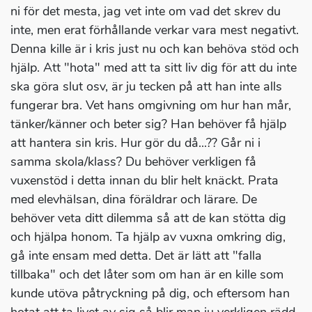
ni för det mesta, jag vet inte om vad det skrev du
inte, men erat förhållande verkar vara mest negativt.
Denna kille är i kris just nu och kan behöva stöd och
hjälp. Att "hota" med att ta sitt liv dig för att du inte
ska göra slut osv, är ju tecken på att han inte alls
fungerar bra. Vet hans omgivning om hur han mår,
tänker/känner och beter sig? Han behöver få hjälp
att hantera sin kris. Hur gör du då...?? Går ni i
samma skola/klass? Du behöver verkligen få
vuxenstöd i detta innan du blir helt knäckt. Prata
med elevhälsan, dina föräldrar och lärare. De
behöver veta ditt dilemma så att de kan stötta dig
och hjälpa honom. Ta hjälp av vuxna omkring dig,
gå inte ensam med detta. Det är lätt att "falla
tillbaka" och det låter som om han är en kille som
kunde utöva påtryckning på dig, och eftersom han