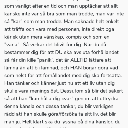
som vanligt efter en tid och man upptäcker att allt
kanske inte var så bra som man trodde, man var inte
så ”kär” som man trodde. Man saknade helt enkelt
att träffa och vara med personen, inte direkt pga
kärlek utan mera vänskap, kompis och som en
”vana”.. Så verkar det blivit för dig. När du då
bestämmer dig för att DU ska avsluta förhållandet
så får din kille ”panik”, det är ALLTID lättare att
lämna än att bli lämnad, och HAN börjar göra vad
som helst för att förhållandet med dig ska fortsätta.
Han tänker och känner just nu att ett liv utan dig
skulle vara meningslöst. Dessutom så blir det säkert
så att han ”kan hålla dig kvar” genom att uttrycka
denna känsla och dessa tankar, du blir verkligen
rädd att han skulle göra/försöka ta sitt liv, det blir
man ju. Helt klart ska du lyssna på dina känslor, du