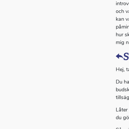
introv
och v
kan v
påmin
hur s
mig n
S
Hej, t
Du ha
budsk
tillsä
Låter 
du gö