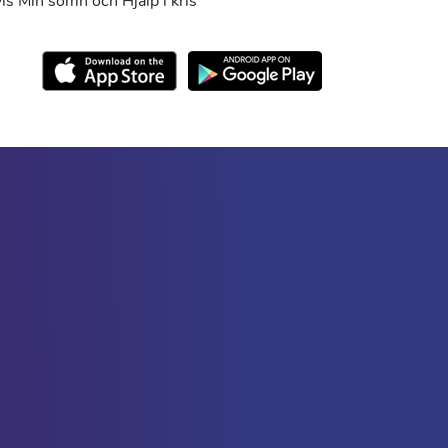
s Min sömn och Hjälp i kris