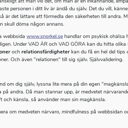
nskligt att man vill det, om man är en inkännande, empa
aste personen i ditt liv är ändå du själv. Det du vill, kän
så är det lättare att förmedla den säkerheten till andra. 
en skull döma någon annans.
a webbsida
www.snorkel.se
handlar om psykisk ohälsa h
ligen. Under VAD ÄR och VAD GÖRA kan du hitta olika s
ioner
och
relationsfärdigheter
kan du få en hel del tip
oner. Och även "relationen" till sig själv. Självvalidering.
nd om dig själv, lyssna lite mera på din egen "magkänsla
a på andra. Då man stannar upp, är medvetet närvarande
ft och känsla, så använder man sin magkänsla.
era om medveten närvaro, mindfulness på webbsidan och