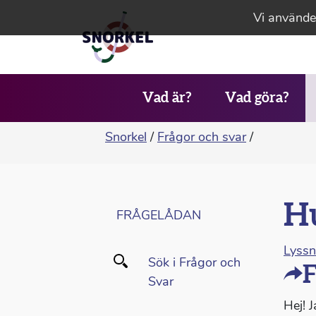
Vi använder
Vad är?
Vad göra?
Snorkel
/
Frågor och svar
/
Hu
FRÅGELÅDAN
Lyss
Sök i Frågor och
F
Svar
Hej! 