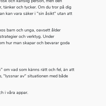
tisk och känslig person, men den
ner, tänker och tycker. Om du tror på dig
Man kan vara säker i "sin åsikt" utan att
os barn och unga, oavsett ålder
trategier och verktyg. Under
s om hur man skapar och bevarar goda
" om vad som känns rätt och fel, än att
, "lyssnar av" situationen med både
 i våra appar.