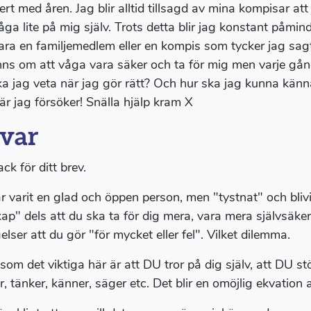
ert med åren. Jag blir alltid tillsagd av mina kompisar at
åga lite på mig själv. Trots detta blir jag konstant påmind
ara en familjemedlem eller en kompis som tycker jag sagt 
ns om att våga vara säker och ta för mig men varje gång 
ka jag veta när jag gör rätt? Och hur ska jag kunna känna
är jag försöker! Snälla hjälp kram X
var
ack för ditt brev.
r varit en glad och öppen person, men "tystnat" och bliv
ap" dels att du ska ta för dig mera, vara mera självsäke
gelser att du gör "för mycket eller fel". Vilket dilemma.
som det viktiga här är att DU tror på dig själv, att DU stö
r, tänker, känner, säger etc. Det blir en omöjlig ekvation 