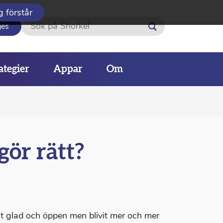
g förstår
Sök
ges
ategier
Appar
Om
gör rätt?
igt glad och öppen men blivit mer och mer