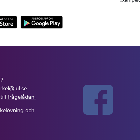
Exempelvi
l?
rkel@lul.se
till
frågelådan.
rkelövning och