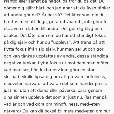
klantig eller sämst på något, då tror du på det. Du
dömer dig själv hårt, och jag anar att du även tänker
att andra gör det? Är det så? Det låter som om du
brottas med att duga, göra rätt/ha rätt, inte göra fel
etc även i relation till andra. Det gör dig blyg och
osäker. Det låter som om du har ett ständigt fokus
på dig själv och hur du "upplevs". Att träna på att
flytta fokus ifrån sig själv, hur man ser ut och gör
och kan tänkas uppfattas av andra, dessa ständiga
negativa tankar, flytta fokus ut mot dem man möter,
vad man ser, hör, luktar osv kan göra en stor
skillnad. Skulle tipsa dig om att prova mindfulness,
medveten närvaro, att vara i det som händer precis
just nu, utan att döma eller påverka, bara genom
dina sinnen uppleva det som är just nu. (läs mer på
vad är och vad göra om mindfulness, medveten
närvaro) Du kan då också bli mera medveten om hur