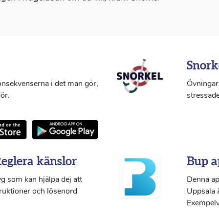
Snork
konsekvenserna i det man gör,
Övningar 
ör.
stressade
Reglera känslor
Bup a
g som kan hjälpa dej att
Denna ap
truktioner och lösenord
Uppsala ä
Exempelvi