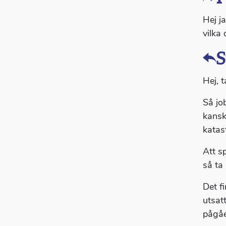
Hej ja
vilka 
S
Hej, t
Så jo
kansk
katas
Att s
så ta
Det f
utsatt
pågåe