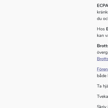
ECP
kränk
du oc
Hos
kan v
Brott
överg
Brott
Före
både 
Ta hj
Tveka 
Skriv