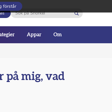
g förstår
Sök
ges
ategier
Appar
Om
r på mig, vad