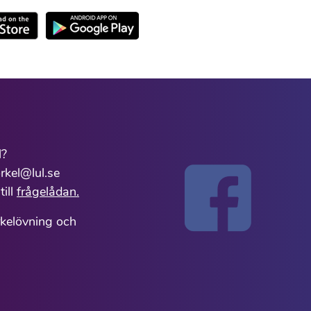
l?
rkel@lul.se
till
frågelådan.
rkelövning och