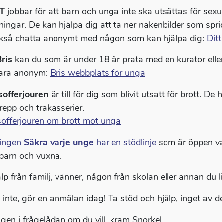
AT
jobbar för att barn och unga inte ska utsättas för sexu
ningar. De kan hjälpa dig att ta ner nakenbilder som spr
kså chatta anonymt med någon som kan hjälpa dig:
Dit
Bris
kan du som är under 18 år prata med en kurator elle
ara anonym:
Bris webbplats för unga
sofferjouren
är till för dig som blivit utsatt för brott. D
repp och trakasserier.
sofferjouren om brott mot unga
ningen
Säkra varje unge
har en stödlinje
som är öppen va
barn och vuxna.
älp från familj, vänner, någon från skolan eller annan du l
inte, gör en anmälan idag! Ta stöd och hjälp, inget av dett
 igen i frågelådan om du vill, kram Snorkel