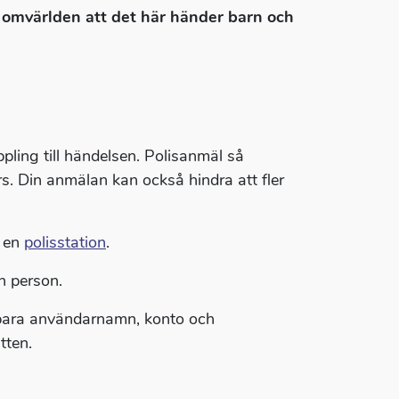
ör omvärlden att det här händer barn och
pling till händelsen. Polisanmäl så
s. Din anmälan kan också hindra att fler
l en
polisstation
.
n person.
Spara användarnamn, konto och
tten.