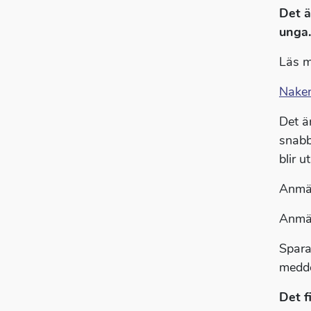
Det ä
unga.
Läs m
Naken
Det ä
snabb
blir u
Anmäl
Anmäl
Spara
medde
Det f