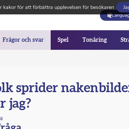
 kakor för att förbättra upplevelsen för besökaren
Ja
Langua
Frågor och svar
Spel
Tonåring
Str
lk sprider nakenbilde
r jag?
na
råga