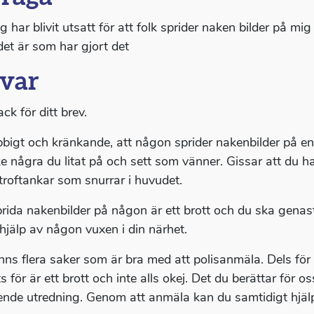
g har blivit utsatt för att folk sprider naken bilder på m
det är som har gjort det
var
ack för ditt brev.
bbigt och kränkande, att någon sprider nakenbilder på en! 
e några du litat på och sett som vänner. Gissar att du h
troftankar som snurrar i huvudet.
prida nakenbilder på någon är ett brott och du ska genast 
 hjälp av någon vuxen i din närhet.
inns flera saker som är bra med att polisanmäla. Dels för 
s för är ett brott och inte alls okej. Det du berättar för o
nde utredning. Genom att anmäla kan du samtidigt hjäl