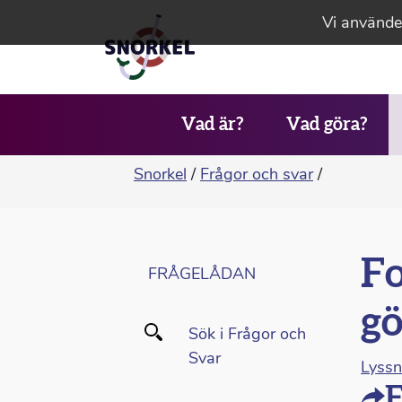
Vi använder
Vad är?
Vad göra?
Snorkel
/
Frågor och svar
/
Fo
FRÅGELÅDAN
gö
Sök i Frågor och
Svar
Lyss
F