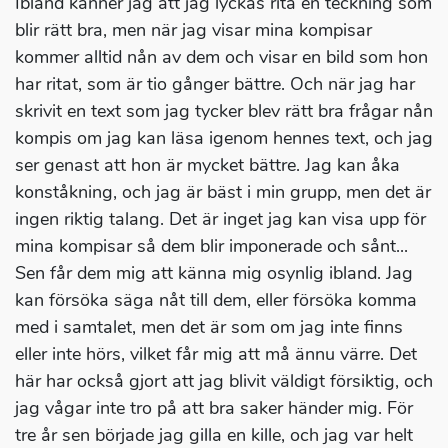
Ibland känner jag att jag lyckas rita en teckning som
blir rätt bra, men när jag visar mina kompisar
kommer alltid nån av dem och visar en bild som hon
har ritat, som är tio gånger bättre. Och när jag har
skrivit en text som jag tycker blev rätt bra frågar nån
kompis om jag kan läsa igenom hennes text, och jag
ser genast att hon är mycket bättre. Jag kan åka
konståkning, och jag är bäst i min grupp, men det är
ingen riktig talang. Det är inget jag kan visa upp för
mina kompisar så dem blir imponerade och sånt...
Sen får dem mig att känna mig osynlig ibland. Jag
kan försöka säga nåt till dem, eller försöka komma
med i samtalet, men det är som om jag inte finns
eller inte hörs, vilket får mig att må ännu värre. Det
här har också gjort att jag blivit väldigt försiktig, och
jag vågar inte tro på att bra saker händer mig. För
tre år sen började jag gilla en kille, och jag var helt