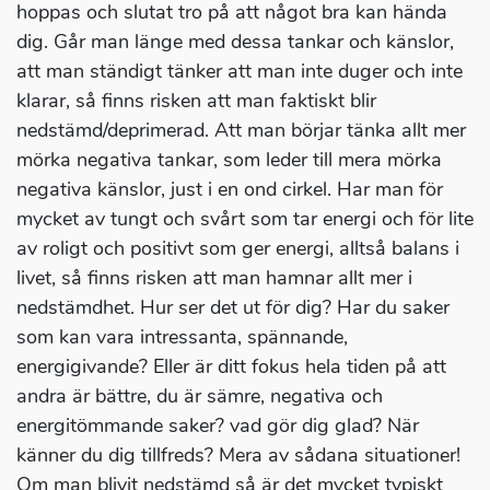
hoppas och slutat tro på att något bra kan hända
dig. Går man länge med dessa tankar och känslor,
att man ständigt tänker att man inte duger och inte
klarar, så finns risken att man faktiskt blir
nedstämd/deprimerad. Att man börjar tänka allt mer
mörka negativa tankar, som leder till mera mörka
negativa känslor, just i en ond cirkel. Har man för
mycket av tungt och svårt som tar energi och för lite
av roligt och positivt som ger energi, alltså balans i
livet, så finns risken att man hamnar allt mer i
nedstämdhet. Hur ser det ut för dig? Har du saker
som kan vara intressanta, spännande,
energigivande? Eller är ditt fokus hela tiden på att
andra är bättre, du är sämre, negativa och
energitömmande saker? vad gör dig glad? När
känner du dig tillfreds? Mera av sådana situationer!
Om man blivit nedstämd så är det mycket typiskt