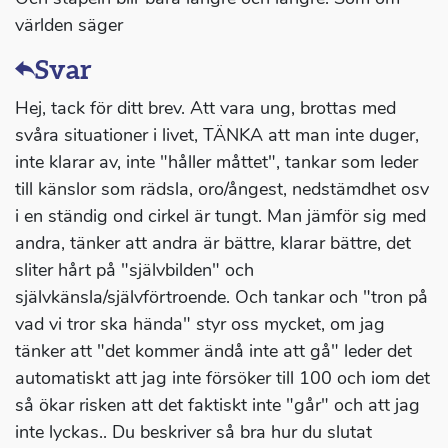
världen säger
Svar
Hej, tack för ditt brev. Att vara ung, brottas med
svåra situationer i livet, TÄNKA att man inte duger,
inte klarar av, inte "håller måttet", tankar som leder
till känslor som rädsla, oro/ångest, nedstämdhet osv
i en ständig ond cirkel är tungt. Man jämför sig med
andra, tänker att andra är bättre, klarar bättre, det
sliter hårt på "självbilden" och
självkänsla/självförtroende. Och tankar och "tron på
vad vi tror ska hända" styr oss mycket, om jag
tänker att "det kommer ändå inte att gå" leder det
automatiskt att jag inte försöker till 100 och iom det
så ökar risken att det faktiskt inte "går" och att jag
inte lyckas.. Du beskriver så bra hur du slutat