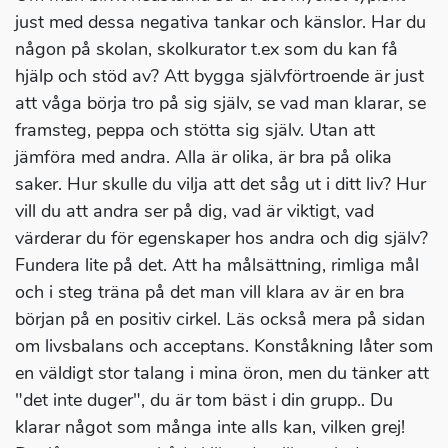
just med dessa negativa tankar och känslor. Har du
någon på skolan, skolkurator t.ex som du kan få
hjälp och stöd av? Att bygga självförtroende är just
att våga börja tro på sig själv, se vad man klarar, se
framsteg, peppa och stötta sig själv. Utan att
jämföra med andra. Alla är olika, är bra på olika
saker. Hur skulle du vilja att det såg ut i ditt liv? Hur
vill du att andra ser på dig, vad är viktigt, vad
värderar du för egenskaper hos andra och dig själv?
Fundera lite på det. Att ha målsättning, rimliga mål
och i steg träna på det man vill klara av är en bra
början på en positiv cirkel. Läs också mera på sidan
om livsbalans och acceptans. Konståkning låter som
en väldigt stor talang i mina öron, men du tänker att
"det inte duger", du är tom bäst i din grupp.. Du
klarar något som många inte alls kan, vilken grej!