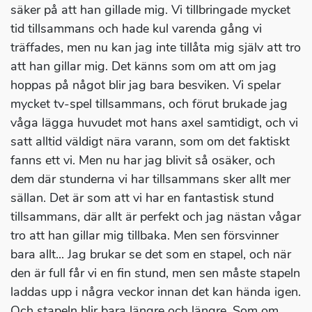
säker på att han gillade mig. Vi tillbringade mycket
tid tillsammans och hade kul varenda gång vi
träffades, men nu kan jag inte tillåta mig själv att tro
att han gillar mig. Det känns som om att om jag
hoppas på något blir jag bara besviken. Vi spelar
mycket tv-spel tillsammans, och förut brukade jag
våga lägga huvudet mot hans axel samtidigt, och vi
satt alltid väldigt nära varann, som om det faktiskt
fanns ett vi. Men nu har jag blivit så osäker, och
dem där stunderna vi har tillsammans sker allt mer
sällan. Det är som att vi har en fantastisk stund
tillsammans, där allt är perfekt och jag nästan vågar
tro att han gillar mig tillbaka. Men sen försvinner
bara allt... Jag brukar se det som en stapel, och när
den är full får vi en fin stund, men sen måste stapeln
laddas upp i några veckor innan det kan hända igen.
Och stapeln blir bara längre och längre. Som om