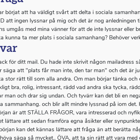
ar börjat att ha väldigt svårt att delta i sociala samanh
D att ingen lyssnar på mig och det är nog anledningen ti
ns umgås med mina vänner för att de inte lyssnar eller bryr
ka kunna ta mer plats i sociala samanhang? Behöver verkl
var
ack för ditt mail. Du hade inte skrivit någon mailadress så
r säga att "plats får man inte, den tar man" och det är j
ika stor rätt till som alla andra. Om man börjar tänka och
ckligt bra, rolig, intressant, rädd vad andra ska tycka, rädd
ar man och drar sig undan. Och tyvärr kan det bli en negat
la sammanhang. och blir allt mindre lyssnad på iom det.
örjan är att STÄLLA FRÅGOR, vara intresserad och nyfike
et lättare att sedan framföra egna åsikter eller synpunkte
 början kan det kännas lättare att fråga än att berätta n
ehöva säga så mycket.. ÖVA, att ta sin rätt att vara med