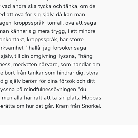
ver vad andra ska tycka och tänka, om de
ed att öva för sig själv, då kan man
ägen, kroppsspråk, tonfall, öva att säga
man känner sig mera trygg, i ett mindre
nkontakt, kroppsspråk, har större
ärksamhet, "hallå, jag försöker säga
lv, till din omgivning, lyssna, "häng
ulness, medveten närvaro, som handlar om
ke bort från tankar som hindrar dig, styra
ig själv beröm för dina försök och ditt
. (Lyssna på mindfulnessövningen "du
 men alla har rätt att ta sin plats. Hoppas
berätta om hur det går. Kram från Snorkel.