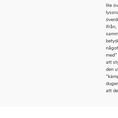
lite 
lyssn
överd
ifrån
samma
betyd
något
med" 
att s
den u
"kämp
duger
att d