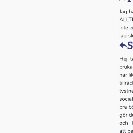
Jag h
ALLTI
inte e
jag s
S
Hej, t
bruka
har l
tillrä
tystn
socia
bra b
gör d
och i
att b