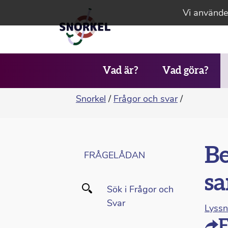
Vi använder
Vad är?
Vad göra?
Snorkel
/
Frågor och svar
/
Be
FRÅGELÅDAN
s
Sök i Frågor och
Svar
Lyss
F