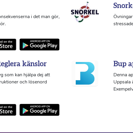
Snork
konsekvenserna i det man gör,
Övningar 
ör.
stressade
Reglera känslor
Bup a
g som kan hjälpa dej att
Denna ap
truktioner och lösenord
Uppsala ä
Exempelvi