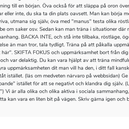
övning till en början. Öva också för att släppa på oron ö
ar eller inte, du ska ta din plats oavsett. Man kan börja m
riva, utmana sig själv, öva med "manus" testa olika röstl
, be om saker osv. Sedan kan man träna i situationer där 
nhang. BACKA INTE, och stå inte tillbaka, röstläge, ögo
else än man tror, tala tydligt. Träna på att påkalla uppm
 här". SKIFTA FOKUS och uppmärksamhet bort från dig sjä
och var delaktig. Du kan vara hjälpt av att träna mindf
tyra uppmärksamheten dit man vill ha den, i ditt fall kans
tåt istället. (läs om medveten närvaro på webbsidan) Ge d
ande" istället för att se negativt och klandra dig själv
") Vi är alla olika och olika aktiva i sociala sammanhang,
etta kan vara en liten bit på vägen. Skriv gärna igen och 