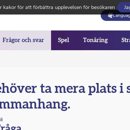
 kakor för att förbättra upplevelsen för besökaren
Ja
Langua
Frågor och svar
Spel
Tonåring
Str
höver ta mera plats i 
ammanhang.
na
råga