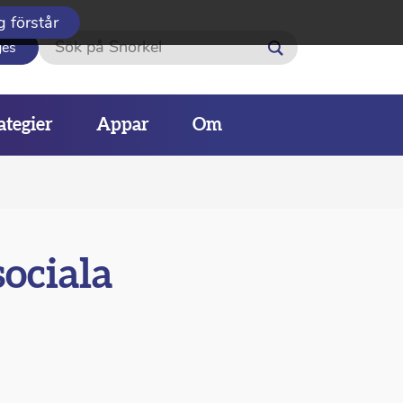
g förstår
Sök
ges
ategier
Appar
Om
sociala