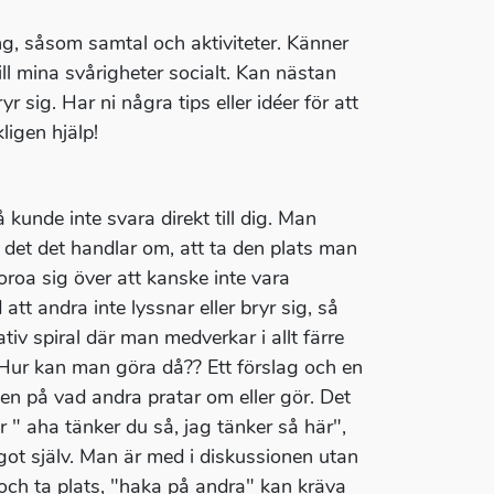
ang, såsom samtal och aktiviteter. Känner
ll mina svårigheter socialt. Kan nästan
 sig. Har ni några tips eller idéer för att
igen hjälp!
 kunde inte svara direkt till dig. Man
u det det handlar om, att ta den plats man
 oroa sig över att kanske inte vara
 att andra inte lyssnar eller bryr sig, så
iv spiral där man medverkar i allt färre
 Hur kan man göra då?? Ett förslag och en
n på vad andra pratar om eller gör. Det
r " aha tänker du så, jag tänker så här",
ågot själv. Man är med i diskussionen utan
 och ta plats, "haka på andra" kan kräva