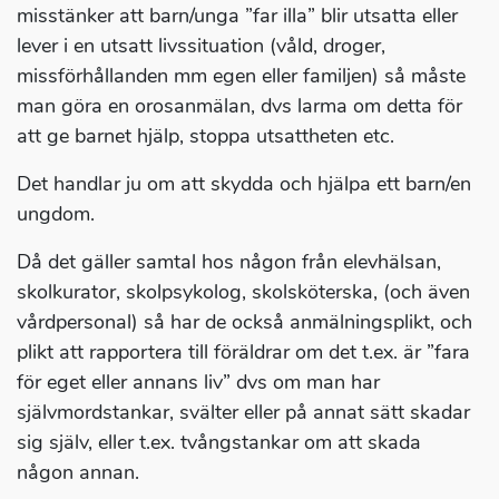
misstänker att barn/unga ”far illa” blir utsatta eller
lever i en utsatt livssituation (våld, droger,
missförhållanden mm egen eller familjen) så måste
man göra en orosanmälan, dvs larma om detta för
att ge barnet hjälp, stoppa utsattheten etc.
Det handlar ju om att skydda och hjälpa ett barn/en
ungdom.
Då det gäller samtal hos någon från elevhälsan,
skolkurator, skolpsykolog, skolsköterska, (och även
vårdpersonal) så har de också anmälningsplikt, och
plikt att rapportera till föräldrar om det t.ex. är ”fara
för eget eller annans liv” dvs om man har
självmordstankar, svälter eller på annat sätt skadar
sig själv, eller t.ex. tvångstankar om att skada
någon annan.