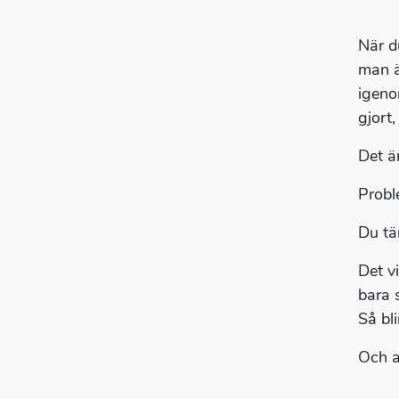
När d
man ä
igeno
gjort,
Det ä
Probl
Du tä
Det v
bara 
Så bl
Och at