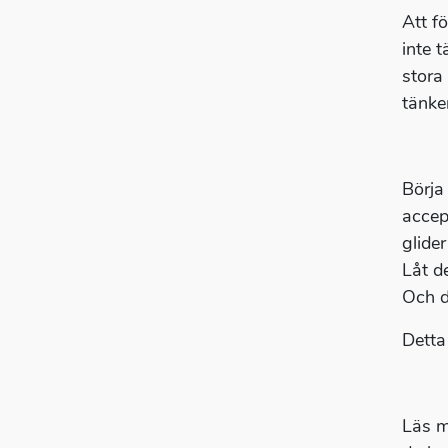
Att fö
inte 
stora
tänker
Börja
accep
glide
Låt d
Och d
Detta
Läs m