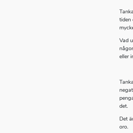
Tanka
tiden
mycke
Vad u
någon,
eller 
Tanka
negat
pengar
det.
Det ä
oro.