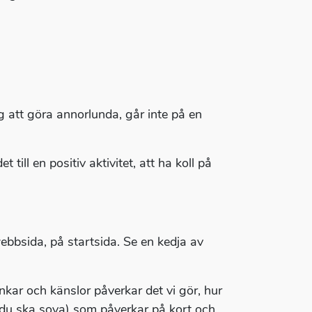
g att göra annorlunda, går inte på en
ill en positiv aktivitet, att ha koll på
bbsida, på startsida. Se en kedja av
ankar och känslor påverkar det vi gör, hur
 du ska sova) som påverkar på kort och