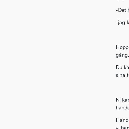
-Det h
-jag 
Hoppa
gång.
Du kan
sina 
Ni ka
hände
Handl
vi ha