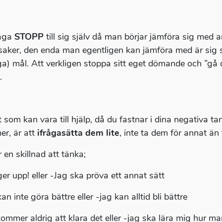
säga
STOPP
till sig själv då man börjar jämföra sig med 
 saker, den enda man egentligen kan jämföra med är sig
iga) mål. Att verkligen stoppa sitt eget dömande och ”gå
.
 som kan vara till hjälp, då du fastnar i dina negativa t
r, är att
ifrågasätta dem lite
, inte ta dem för annat än
 en skillnad att tänka;
ger upp! eller -Jag ska pröva ett annat sätt
an inte göra bättre eller -jag kan alltid bli bättre
kommer aldrig att klara det eller -jag ska lära mig hur m