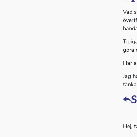
Vad s
övert
hända
Tidig
göra 
Har a
Jag h
tänka
S
Hej, t