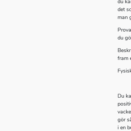
du ka
det so
man g
Prova
du gö
Beskri
fram e
Fysisk
Du ka
positi
vacker
gör s
i en 