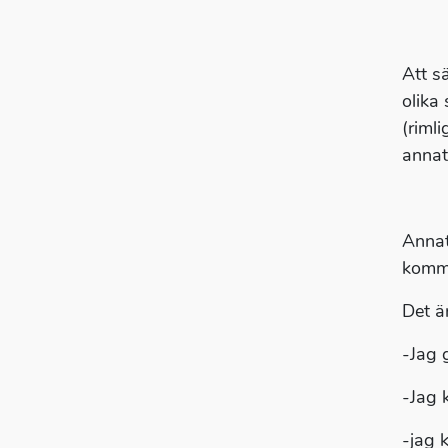
Att 
olika
(riml
annat
Annat
komme
Det är
-Jag 
-Jag k
-jag 