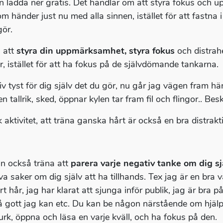
n ladda ner gratis. Det handlar om att styra fokus och up
m händer just nu med alla sinnen, istället för att fastna i
ör.
 att
styra din uppmärksamhet, styra fokus
och distraher
r, istället för att ha fokus på de självdömande tankarna.
v tyst för dig själv det du gör, nu går jag vägen fram här,
n tallrik, sked, öppnar kylen tar fram fil och flingor.. B
 aktivitet, att träna ganska hårt är också en bra distrakt
n också träna att
parera varje negativ tanke om dig sj
va saker om dig själv att ha tillhands. Tex jag är en bra v
t hår, jag har klarat att sjunga inför publik, jag är bra p
å gott jag kan etc. Du kan be någon närstående om hjälp
burk, öppna och läsa en varje kväll, och ha fokus på den.