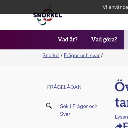
Vi använder
Vad är?
Vad göra?
Snorkel
/
Frågor och svar
/
Öv
FRÅGELÅDAN
ta
Sök i Frågor och
Svar
Lyss
F