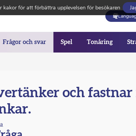
 kakor för att förbättra upplevelsen för besökaren
Ja
Langua
Frågor och svar
Spel
Tonåring
Str
ertänker och fastnar 
nkar.
na
råga