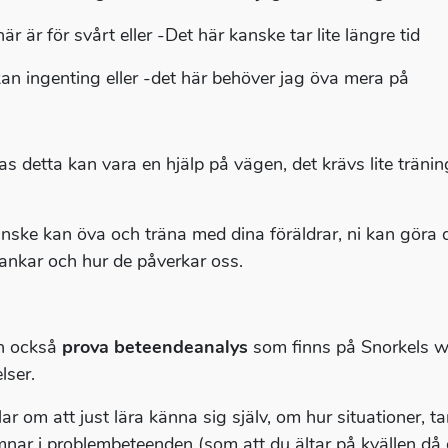
är är för svårt eller -Det här kanske tar lite längre tid
kan ingenting eller -det här behöver jag öva mera på
s detta kan vara en hjälp på vägen, det krävs lite tränin
ske kan öva och träna med dina föräldrar, ni kan göra det t
tankar och hur de påverkar oss.
n också
prova beteendeanalys
som finns på Snorkels we
lser.
ar om att just lära känna sig själv, om hur situationer, t
mnar i problembeteenden (som att du ältar på kvällen då