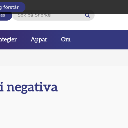
g förstår
Sök
ges
ategier
Appar
Om
i negativa