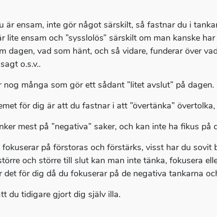
u är ensam, inte gör något särskilt, så fastnar du i tanka
r lite ensam och ”sysslolös” särskilt om man kanske har 
m dagen, vad som hänt, och så vidare, funderar över va
 sagt o.s.v..
r nog många som gör ett sådant ”litet avslut” på dagen.
emet för dig är att du fastnar i att ”övertänka” övertolka
nker mest på ”negativa” saker, och kan inte ha fikus på
i fokuserar på förstoras och förstärks, visst har du sovit 
större och större till slut kan man inte tänka, fokusera e
ir det för dig då du fokuserar på de negativa tankarna och
t du tidigare gjort dig själv illa.