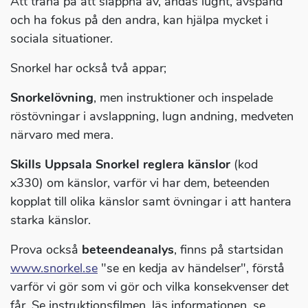
Att träna på att slappna av, andas lugnt, avspänd
och ha fokus på den andra, kan hjälpa mycket i
sociala situationer.
Snorkel har också två appar;
Snorkelövning
, men instruktioner och inspelade
röstövningar i avslappning, lugn andning, medveten
närvaro med mera.
Skills Uppsala Snorkel reglera känslor
(kod
x330) om känslor, varför vi har dem, beteenden
kopplat till olika känslor samt övningar i att hantera
starka känslor.
Prova också
beteendeanalys
, finns på startsidan
www.snorkel.se
"se en kedja av händelser", förstå
varför vi gör som vi gör och vilka konsekvenser det
får. Se instruktionsfilmen, läs informationen, se