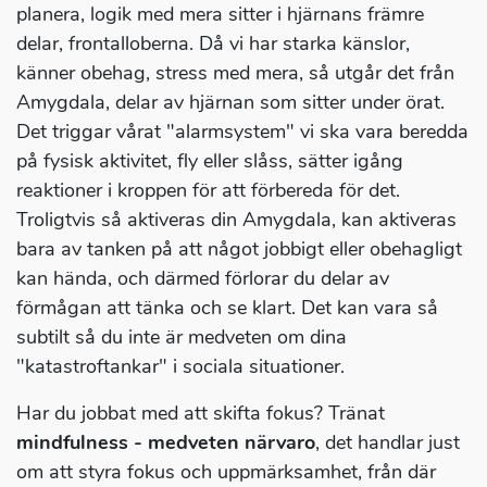
planera, logik med mera sitter i hjärnans främre
delar, frontalloberna. Då vi har starka känslor,
känner obehag, stress med mera, så utgår det från
Amygdala, delar av hjärnan som sitter under örat.
Det triggar vårat "alarmsystem" vi ska vara beredda
på fysisk aktivitet, fly eller slåss, sätter igång
reaktioner i kroppen för att förbereda för det.
Troligtvis så aktiveras din Amygdala, kan aktiveras
bara av tanken på att något jobbigt eller obehagligt
kan hända, och därmed förlorar du delar av
förmågan att tänka och se klart. Det kan vara så
subtilt så du inte är medveten om dina
"katastroftankar" i sociala situationer.
Har du jobbat med att skifta fokus? Tränat
mindfulness - medveten närvaro
, det handlar just
om att styra fokus och uppmärksamhet, från där