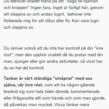
Du behöver istället träna på att "säga till hjärnan
och kroppen" Ingen fara, inget är farligt här, genom
att slappna av och andas lugnt, behöver inte
förbereda mig för att slåss eller fly. Kan vara lugn
och slappna av.
Du skriver också att du inte har kontroll på din "inre
röst", men den upphör snabbt då du pratar med din
man, sjunger eller gör andra aktiviteter, så visst har
du en hel del kontroll.
Tankar är vårt ständiga "småprat" med oss
själva, vår inre röst
, som att ha någon gående
bredvid sig som hela tiden dömde, kommenterade
eller ifrågasatte allt som hände och som man gjorde,
då påverkas man mycket. Vissa tänker mera