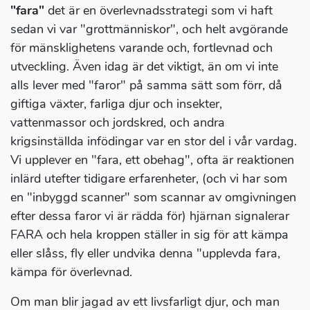
"fara"
det är en överlevnadsstrategi som vi haft
sedan vi var "grottmänniskor", och helt avgörande
för mänsklighetens varande och, fortlevnad och
utveckling. Även idag är det viktigt, än om vi inte
alls lever med "faror" på samma sätt som förr, då
giftiga växter, farliga djur och insekter,
vattenmassor och jordskred, och andra
krigsinställda infödingar var en stor del i vår vardag.
Vi upplever en "fara, ett obehag", ofta är reaktionen
inlärd utefter tidigare erfarenheter, (och vi har som
en "inbyggd scanner" som scannar av omgivningen
efter dessa faror vi är rädda för) hjärnan signalerar
FARA och hela kroppen ställer in sig för att kämpa
eller slåss, fly eller undvika denna "upplevda fara,
kämpa för överlevnad.
Om man blir jagad av ett livsfarligt djur, och man