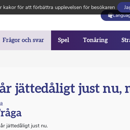
 kakor för att förbättra upplevelsen för besökaren
Ja
Langua
Frågor och svar
Spel
Tonåring
Str
r jättedåligt just nu,
na
råga
r jättedåligt just nu.