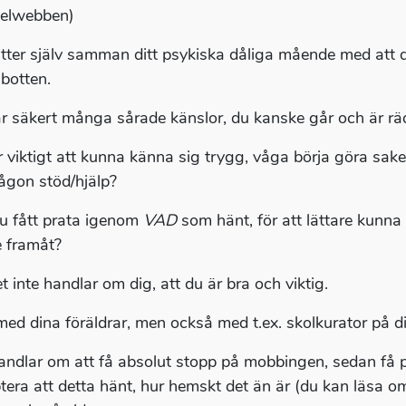
elwebben)
tter själv samman ditt psykiska dåliga mående med att du
 botten.
r säkert många sårade känslor, du kanske går och är räd
r viktigt att kunna känna sig trygg, våga börja göra sak
någon stöd/hjälp?
u fått prata igenom
VAD
som hänt, för att lättare kunna 
e framåt?
t inte handlar om dig, att du är bra och viktig.
med dina föräldrar, men också med t.ex. skolkurator på di
andlar om att få absolut stopp på mobbingen, sedan få p
tera att detta hänt, hur hemskt det än är (du kan läsa 