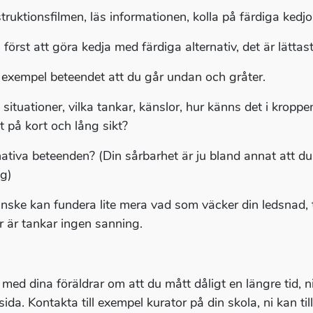
struktionsfilmen, läs informationen, kolla på färdiga ked
först att göra kedja med färdiga alternativ, det är lättast
ll exempel beteendet att du går undan och gråter.
ka situationer, vilka tankar, känslor, hur känns det i krop
t på kort och lång sikt?
nativa beteenden? (Din sårbarhet är ju bland annat att du
ig)
nske kan fundera lite mera vad som väcker din ledsnad, 
r är tankar ingen sanning.
 med dina föräldrar om att du mått dåligt en längre tid,
ida. Kontakta till exempel kurator på din skola, ni kan ti