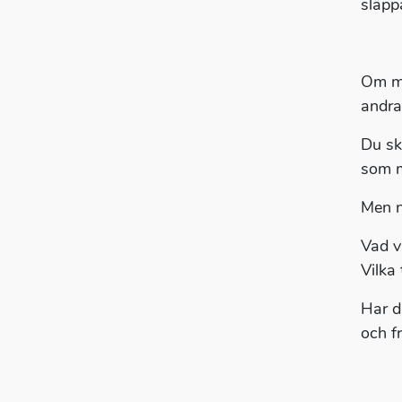
släpp
Om ma
andra 
Du sk
som m
Men n
Vad v
Vilka
Har du
och fr