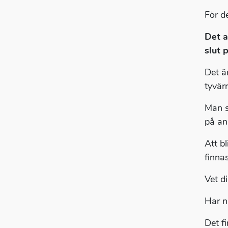
För d
Det a
slut 
Det ä
tyvärr
Man s
på an
Att bl
finna
Vet d
Har n
Det f