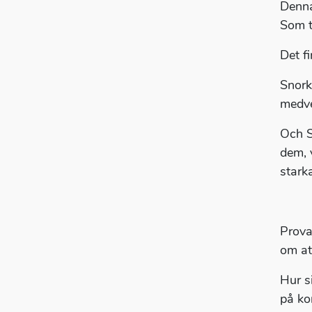
Denna
Som t
Det f
Snork
medve
Och S
dem, 
stark
Prova
om at
Hur s
på kor