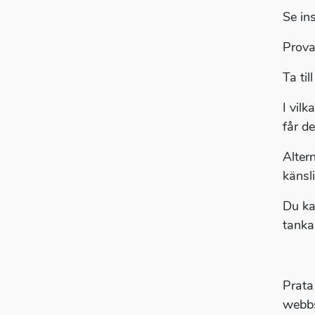
Se in
Prova 
Ta ti
I vil
får de
Alter
känsl
Du ka
tanka
Prata
webbs