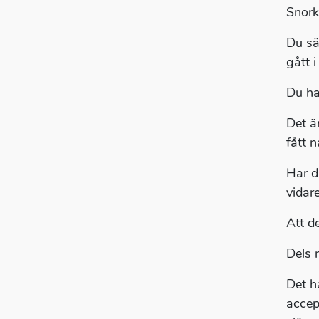
Snork
Du sä
gått i
Du ha
Det ä
fått 
Har d
vidar
Att de
Dels 
Det h
accep