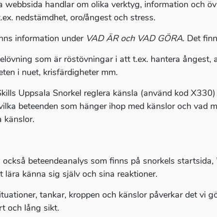
 webbsida handlar om olika verktyg, information och öv
.ex. nedstämdhet, oro/ångest och stress.
inns information under
VAD ÄR och VAD GÖRA
. Det fin
elövning som är röstövningar i att t.ex. hantera ångest,
ten i nuet, krisfärdigheter mm.
kills Uppsala Snorkel reglera känsla (använd kod X330)
vilka beteenden som hänger ihop med känslor och vad ma
a känslor.
 också beteendeanalys som finns på snorkels startsida, 
t lära känna sig själv och sina reaktioner.
ituationer, tankar, kroppen och känslor påverkar det vi gö
t och lång sikt.