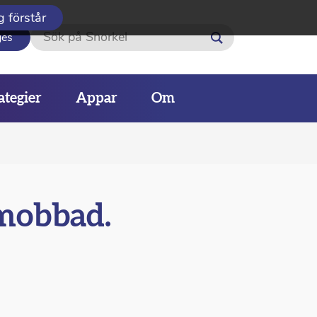
g förstår
Sök
ges
ategier
Appar
Om
 mobbad.