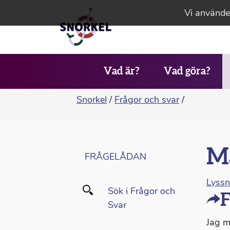
Vi använder
Vad är?
Vad göra?
Snorkel
/
Frågor och svar
/
Må
FRÅGELÅDAN
Lyss
Sök i Frågor och
F
Svar
Jag må