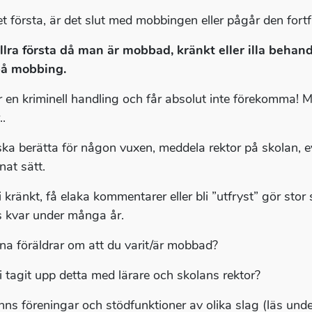
et första, är det slut med mobbingen eller pågår den fort
llra första då man är mobbad, kränkt eller illa behan
på mobbing.
r en kriminell handling och får absolut inte förekomma! Me
..
ka berätta för någon vuxen, meddela rektor på skolan, ev
nat sätt.
i kränkt, få elaka kommentarer eller bli ”utfryst” gör stor
s kvar under många år.
ina föräldrar om att du varit/är mobbad?
i tagit upp detta med lärare och skolans rektor?
inns föreningar och stödfunktioner av olika slag (läs und