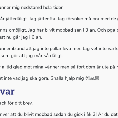
änner mig nedstämd hela tiden.
år jättedåligt. Jag jätteofta. Jag försöker må bra med de 
nns omöjligt. Jag har blivit mobbad sen i 3 an. Och pga d
ust nu går jag i 6 an.
änner ibland att jag inte pallar leva mer. Jag vet inte va
 som gör att jag mår så dåligt.
r alltid glad mot mina vänner men så fort dom är ute på ra
et inte vad jag ska göra. Snälla hjälp mig 🥺🙏🏼
var
ack för ditt brev.
river att du blivit mobbad sedan du gick i åk 3! Är du det