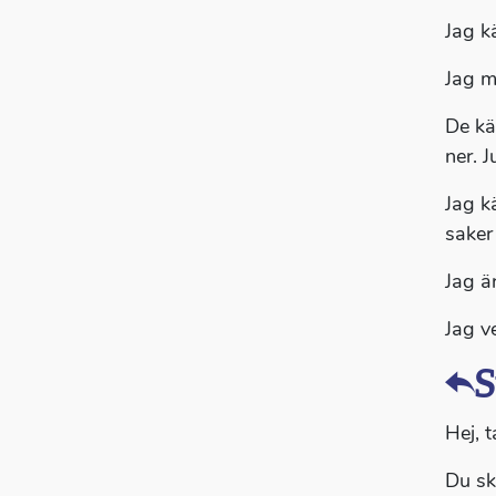
Jag k
Jag m
De kä
ner. J
Jag k
saker
Jag ä
Jag v
S
Hej, t
Du sk