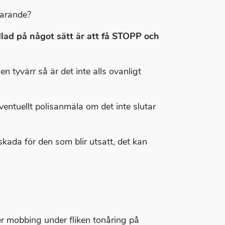
farande?
dlad på något sätt är att få STOPP och
n tyvärr så är det inte alls ovanligt
entuellt polisanmäla om det inte slutar
 skada för den som blir utsatt, det kan
er mobbing under fliken tonåring på