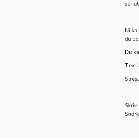
ser u
Ni ka
du oc
Du ka
T.ex. 
Stres
Skriv
Snork