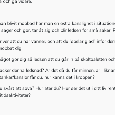
a och gå vidare.
n blivit mobbad har man en extra känslighet i situation
säger och gör, tar åt sig och blir ledsen för små saker. P
river att du har vänner, och att du ”spelar glad” inför de
obbat dig..
ågot gör dig så ledsen att du går in på skoltoaletten och
äcker denna ledsnad? Är det då du får minnen, är i liknand
 tankar/känslor får du, hur känns det i kroppen?
 svårt att sova? Hur äter du? Hur ser det ut i ditt liv re
itidsaktiviteter?