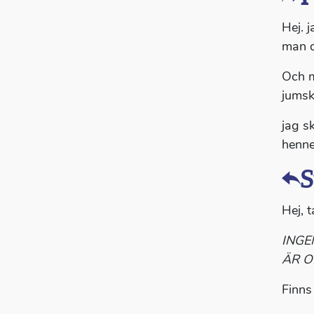
Hej. j
man d
Och m
jumsk
jag s
henne
S
Hej, t
INGE
ÄR O
Finns