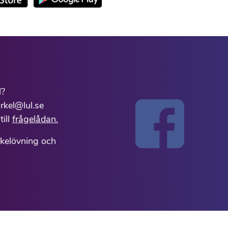
l?
rkel@lul.se
till
frågelådan.
rkelövning och