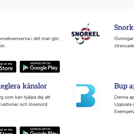
Snork
konsekvenserna i det man gör,
Övningar 
ör.
stressade
Reglera känslor
Bup a
g som kan hjälpa dej att
Denna ap
truktioner och lösenord
Uppsala ä
Exempelvi