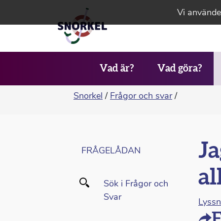
Vi använder
Vad är?
Vad göra?
Snorkel
/
Frågor och svar
/
Ja
FRÅGELÅDAN
al
Sök i Frågor och
Svar
Lyss
F