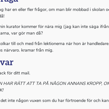
ag har en eller fler frågor, om man blir mobbad i skolan o
å!
in kurator kommer för nära mig (jag kan inte säga ifrån a
arna, var gör man då?
kolkar till och med från lektionerna när hon är handledare.
s närvaro. kramar från mig.
var
ack för ditt mail.
N HAR RÄTT ATT TA PÅ NÅGON ANNANS KROPP, OM
K!
 det inte någon vuxen som du har förtroende för och kan