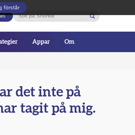
g förstår
Sök
ges
ategier
Appar
Om
ar det inte på
ar tagit på mig.