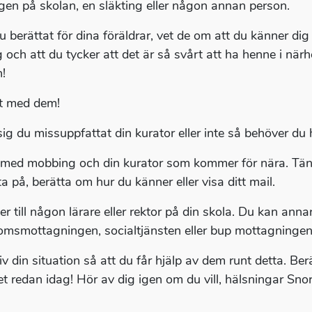
gen på skolan, en släkting eller någon annan person.
u berättat för dina föräldrar, vet de om att du känner dig
g och att du tycker att det är så svårt att ha henne i när
!
t med dem!
sig du missuppfattat din kurator eller inte så behöver du
med mobbing och din kurator som kommer för nära. Tä
ta på, berätta om hur du känner eller visa ditt mail.
r till någon lärare eller rektor på din skola. Du kan annars
msmottagningen, socialtjänsten eller bup mottagningen 
iv din situation så att du får hjälp av dem runt detta. B
et redan idag! Hör av dig igen om du vill, hälsningar Snor