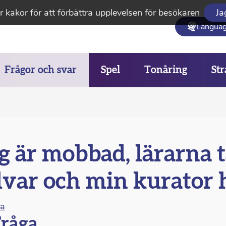
 kakor för att förbättra upplevelsen för besökaren
Ja
Langua
Frågor och svar
Spel
Tonåring
Str
g är mobbad, lärarna t
lvar och min kurator h
na
råga