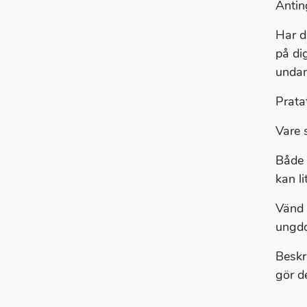
Antin
Har d
på di
undan
Prata
Vare 
Både 
kan li
Vänd e
ungdo
Beskr
gör d