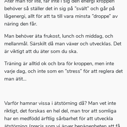
Äter man för lite, får inte i sig den energi kroppen
behöver så ställer det in sig på ”svält” och går på
lågenergi, allt för att ta till vara minsta ”droppe” av
näring den får.
Man behöver äta frukost, lunch och middag, och
mellanmål. Särskilt då man växer och utvecklas. Det
är viktigt att du äter som du ska.
Träning är alltid ok och bra för kroppen, men inte
varje dag, och inte som en ”stress” för att reglera det
man ätit…
Varför hamnar vissa i ätstörning då? Man vet inte
riktigt, det forskas en hel del, man tror att somliga
har en medfödd ärftlig sårbarhet för att utveckla
ätstörning (precis som vi ärver benägenheten att få