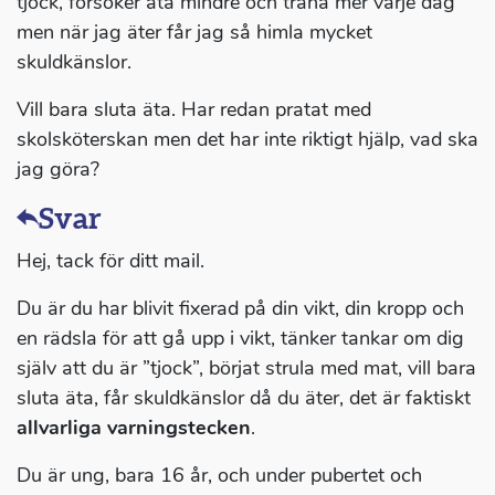
tjock, försöker äta mindre och träna mer varje dag
men när jag äter får jag så himla mycket
skuldkänslor.
Vill bara sluta äta. Har redan pratat med
skolsköterskan men det har inte riktigt hjälp, vad ska
jag göra?
Svar
Hej, tack för ditt mail.
Du är du har blivit fixerad på din vikt, din kropp och
en rädsla för att gå upp i vikt, tänker tankar om dig
själv att du är ”tjock”, börjat strula med mat, vill bara
sluta äta, får skuldkänslor då du äter, det är faktiskt
allvarliga varningstecken
.
Du är ung, bara 16 år, och under pubertet och