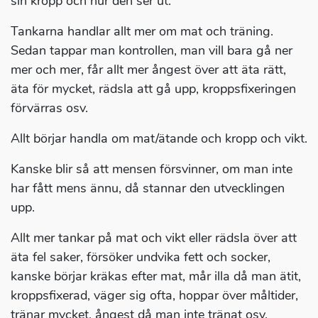
sin kropp och hur den ser ut.
Tankarna handlar allt mer om mat och träning.
Sedan tappar man kontrollen, man vill bara gå ner
mer och mer, får allt mer ångest över att äta rätt,
äta för mycket, rädsla att gå upp, kroppsfixeringen
förvärras osv.
Allt börjar handla om mat/ätande och kropp och vikt.
Kanske blir så att mensen försvinner, om man inte
har fått mens ännu, då stannar den utvecklingen
upp.
Allt mer tankar på mat och vikt eller rädsla över att
äta fel saker, försöker undvika fett och socker,
kanske börjar kräkas efter mat, mår illa då man ätit,
kroppsfixerad, väger sig ofta, hoppar över måltider,
tränar mycket, ångest då man inte tränat osv.