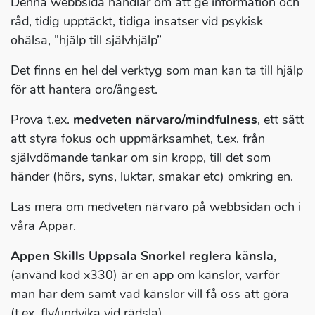
Denna webbsida handlar om att ge information och
råd, tidig upptäckt, tidiga insatser vid psykisk
ohälsa, ”hjälp till självhjälp”
Det finns en hel del verktyg som man kan ta till hjälp
för att hantera oro/ångest.
Prova t.ex.
medveten närvaro/mindfulness
, ett sätt
att styra fokus och uppmärksamhet, t.ex. från
självdömande tankar om sin kropp, till det som
händer (hörs, syns, luktar, smakar etc) omkring en.
Läs mera om medveten närvaro på webbsidan och i
våra Appar.
Appen Skills Uppsala Snorkel reglera känsla
,
(använd kod x330) är en app om känslor, varför
man har dem samt vad känslor vill få oss att göra
(t.ex. fly/undvika vid rädsla).