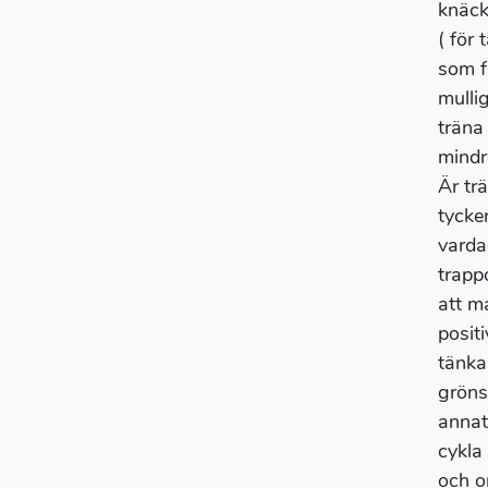
knäck
( för
som fa
mulli
träna
mindre
Är tr
tycke
vardag
trapp
att m
posit
tänka
gröns
annat
cykla
och or