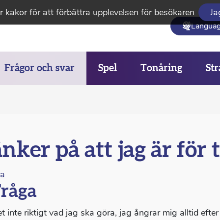
 kakor för att förbättra upplevelsen för besökaren
Ja
Langua
Frågor och svar
Spel
Tonåring
Str
nker på att jag är för 
na
råga
t inte riktigt vad jag ska göra, jag ångrar mig alltid efter 