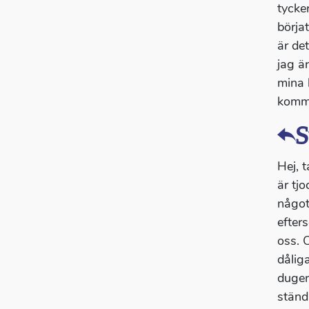
tycker
börja
är de
jag är
mina 
kommer
S
Hej, 
är tj
något
efter
oss. O
dåliga
duger,
ständ