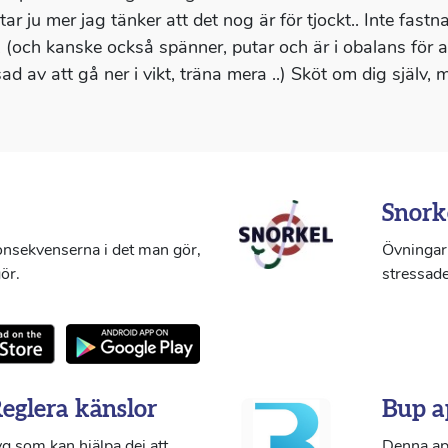
ttar ju mer jag tänker att det nog är för tjockt.. Inte fas
r, (och kanske också spänner, putar och är i obalans för a
sad av att gå ner i vikt, träna mera ..) Sköt om dig själv
Snork
konsekvenserna i det man gör,
Övningar 
ör.
stressade
Reglera känslor
Bup a
g som kan hjälpa dej att
Denna ap