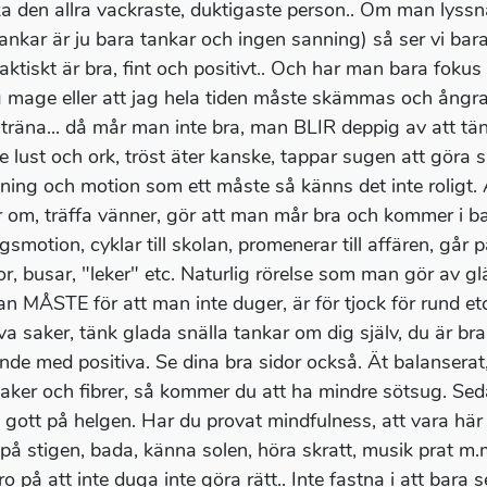
a den allra vackraste, duktigaste person.. Om man lyssn
 tankar är ju bara tankar och ingen sanning) så ser vi bara
ktiskt är bra, fint och positivt.. Och har man bara fokus p
g mage eller att jag hela tiden måste skämmas och ångra
 träna... då mår man inte bra, man BLIR deppig av att t
 lust och ork, tröst äter kanske, tappar sugen att göra sak
äning och motion som ett måste så känns det inte roligt.
r om, träffa vänner, gör att man mår bra och kommer i ba
smotion, cyklar till skolan, promenerar till affären, går på
or, busar, "leker" etc. Naturlig rörelse som man gör av gl
an MÅSTE för att man inte duger, är för tjock för rund etc
iva saker, tänk glada snälla tankar om dig själv, du är bra
nde med positiva. Se dina bra sidor också. Ät balanserat,
aker och fibrer, så kommer du att ha mindre sötsug. Se
 gott på helgen. Har du provat mindfulness, att vara här
 på stigen, bada, känna solen, höra skratt, musik prat m.m.
o på att inte duga inte göra rätt.. Inte fastna i att bara s