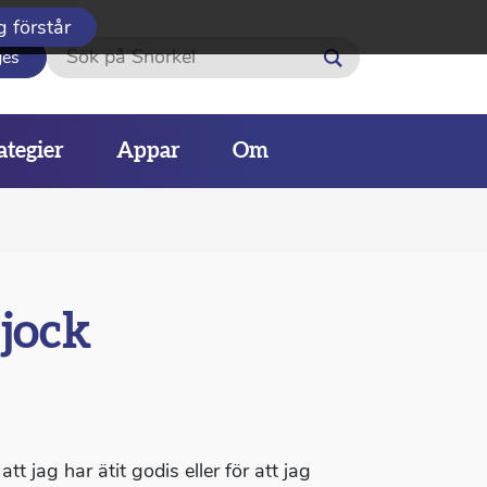
g förstår
Sök
ges
ategier
Appar
Om
tjock
att jag har ätit godis eller för att jag