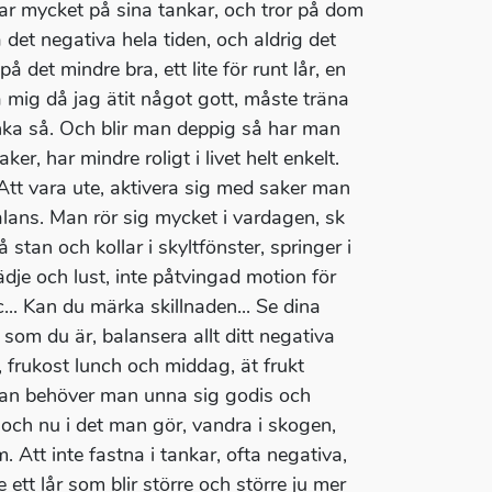
ar mycket på sina tankar, och tror på dom
 det negativa hela tiden, och aldrig det
å det mindre bra, ett lite för runt lår, en
 mig då jag ätit något gott, måste träna
änka så. Och blir man deppig så har man
er, har mindre roligt i livet helt enkelt.
 Att vara ute, aktivera sig med saker man
lans. Man rör sig mycket i vardagen, sk
 stan och kollar i skyltfönster, springer i
ädje och lust, inte påtvingad motion för
... Kan du märka skillnaden... Se dina
 som du är, balansera allt ditt negativa
 frukost lunch och middag, ät frukt
dan behöver man unna sig godis och
 och nu i det man gör, vandra i skogen,
 Att inte fastna i tankar, ofta negativa,
e ett lår som blir större och större ju mer