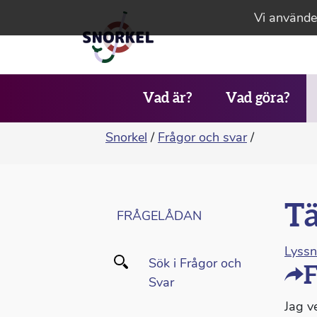
Vi använder
Vad är?
Vad göra?
Snorkel
/
Frågor och svar
/
Tä
FRÅGELÅDAN
Lyss
Sök i Frågor och
F
Svar
Jag ve