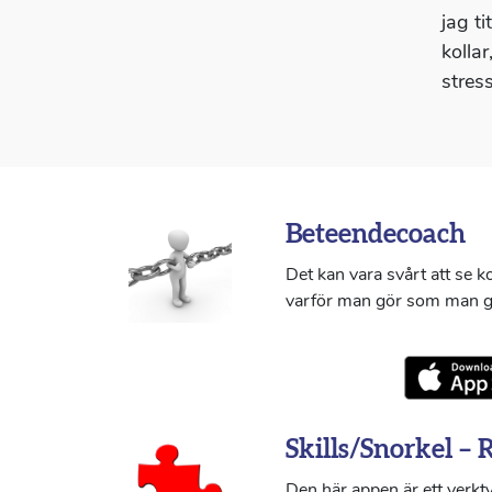
jag ti
kolla
stres
Beteendecoach
Det kan vara svårt att se 
varför man gör som man g
Skills/Snorkel – 
Den här appen är ett verkty