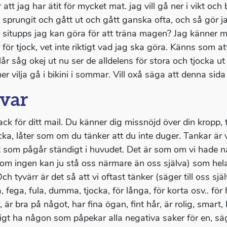
 att jag har ätit för mycket mat. jag vill gå ner i vikt oc
t sprungit och gått ut och gått ganska ofta, och så gör ja
t situpps jag kan göra för att träna magen? Jag känner m
 för tjock, vet inte riktigt vad jag ska göra. Känns som att
lår såg okej ut nu ser de alldelens för stora och tjocka ut
 vilja gå i bikini i sommar. Vill oxå säga att denna sida 
var
tack för ditt mail. Du känner dig missnöjd över din kropp, 
ocka, låter som om du tänker att du inte duger. Tankar är
 som pågår ständigt i huvudet. Det är som om vi hade n
som ingen kan ju stå oss närmare än oss själva) som hela
ch tyvärr är det så att vi oftast tänker (säger till oss sjä
, fega, fula, dumma, tjocka, för långa, för korta osv.. för
 är bra på något, har fina ögan, fint hår, är rolig, smart,
igt ha någon som påpekar alla negativa saker för en, sä