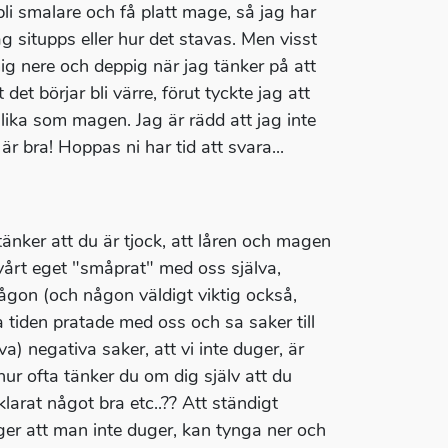
h bli smalare och få platt mage, så jag har
g situpps eller hur det stavas. Men visst
ig nere och deppig när jag tänker på att
 det börjar bli värre, förut tyckte jag att
 lika som magen. Jag är rädd att jag inte
är bra! Hoppas ni har tid att svara...
tänker att du är tjock, att låren och magen
 vårt eget "småprat" med oss själva,
ågon (och någon väldigt viktig också,
 tiden pratade med oss och sa saker till
lva) negativa saker, att vi inte duger, är
 hur ofta tänker du om dig själv att du
 klarat något bra etc..?? Att ständigt
ger att man inte duger, kan tynga ner och