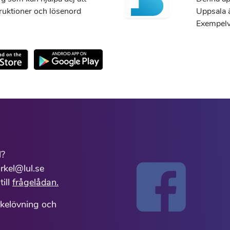
truktioner och lösenord
Uppsala ä
Exempelvi
l?
rkel@lul.se
till
frågelådan.
rkelövning och