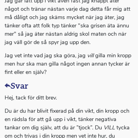
Jag går lätt upp i vikt även fast jag knappt äter
något och tränar nästan varje dag detta får mig att
må dåligt och jag skäms mycket när jag äter, jag
tänker ofta att folk typ tänker "ska grisen äta ännu
mer" så jag äter nästan aldrig skol maten och när
jag väll gör de så spyr jag upp den.
Jag vet inte vad jag ska göra, jag
vill
gilla min kropp
men hur ska man gilla något ingen annan tycker är
fint eller en själv?
Svar
Hej, tack för ditt brev.
Du är du har blivit fixerad på din vikt, din kropp och
en rädsla för att gå upp i vikt, tänker negativa
tankar om dig själv, att du är ”tjock”. Du
VILL
tycka
om och trivas i din kropp men vet inte hur, du