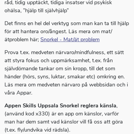
råd, tidig upptäckt, tidiga insatser vid psykisk
ohälsa, ”hjälp till självhjälp”
Det finns en hel del verktyg som man kan ta till hjälp
för att hantera oro/ångest. Läs mera om mat/
ätproblem här;
Snorkel - Mat/ät problem
Prova t.ex. medveten närvaro/mindfulness, ett sätt
att styra fokus och uppmärksamhet, t.ex. från
självdömande tankar om sin kropp, till det som
händer (hörs, syns, luktar, smakar etc) omkring en.
Läs mera om medveten närvaro på webbsidan och i
våra Appar.
Appen Skills Uppsala Snorkel reglera känsla
,
(använd kod x330) är en app om känslor, varför
man har dem samt vad känslor vill få oss att göra
(t.ex. fly/undvika vid rädsla).