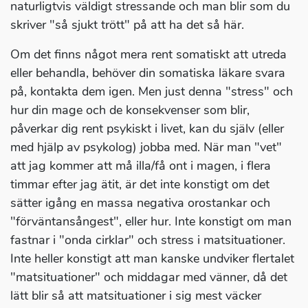
naturligtvis väldigt stressande och man blir som du
skriver "så sjukt trött" på att ha det så här.
Om det finns något mera rent somatiskt att utreda
eller behandla, behöver din somatiska läkare svara
på, kontakta dem igen. Men just denna "stress" och
hur din mage och de konsekvenser som blir,
påverkar dig rent psykiskt i livet, kan du själv (eller
med hjälp av psykolog) jobba med. När man "vet"
att jag kommer att må illa/få ont i magen, i flera
timmar efter jag ätit, är det inte konstigt om det
sätter igång en massa negativa orostankar och
"förväntansångest", eller hur. Inte konstigt om man
fastnar i "onda cirklar" och stress i matsituationer.
Inte heller konstigt att man kanske undviker flertalet
"matsituationer" och middagar med vänner, då det
lätt blir så att matsituationer i sig mest väcker