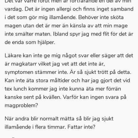
Det var värre förut men är fortfarande en del av min
vardag. Det är ingen allergi och finns inget samband
i det som gör mig illamående. Behöver inte sköta
magen utan det är mer än känsla av att min mage
inte smälter maten. Ibland spyr jag med flit för det är
de enda som hjälper.
Läkare kan inte ge mig något svar eller säger att det
är magkatarr vilket jag vet att det inte är,
symptomen stämmer inte. Är så sjukt trött på detta.
Kan inte äta stora måltider och har jag gjort det vid
tex lunch kommer jag inte kunna äta mer förrän
kanske sent på kvällen. Varför kan ingen svara på
magproblem?
När andra blir normalt mätta så blir jag sjukt
illamående i flera timmar. Fattar inte?