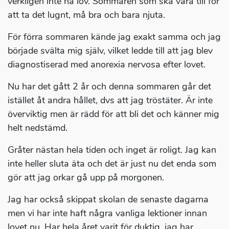
verkligen inte ha lov. Sommaren som ska vara till för
att ta det lugnt, må bra och bara njuta.
För förra sommaren kände jag exakt samma och jag
började svälta mig själv, vilket ledde till att jag blev
diagnostiserad med anorexia nervosa efter lovet.
Nu har det gått 2 år och denna sommaren går det
istället åt andra hållet, dvs att jag tröstäter. Är inte
överviktig men är rädd för att bli det och känner mig
helt nedstämd.
Gråter nästan hela tiden och inget är roligt. Jag kan
inte heller sluta äta och det är just nu det enda som
gör att jag orkar gå upp på morgonen.
Jag har också skippat skolan de senaste dagarna
men vi har inte haft några vanliga lektioner innan
lovet nu. Har hela året varit för duktig, jag har