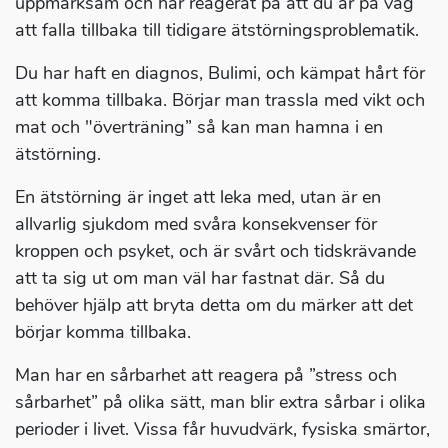
uppmärksam och har reagerat på att du är på väg
att falla tillbaka till tidigare ätstörningsproblematik.
Du har haft en diagnos, Bulimi, och kämpat hårt för
att komma tillbaka. Börjar man trassla med vikt och
mat och "överträning” så kan man hamna i en
ätstörning.
En ätstörning är inget att leka med, utan är en
allvarlig sjukdom med svåra konsekvenser för
kroppen och psyket, och är svårt och tidskrävande
att ta sig ut om man väl har fastnat där. Så du
behöver hjälp att bryta detta om du märker att det
börjar komma tillbaka.
Man har en sårbarhet att reagera på ”stress och
sårbarhet” på olika sätt, man blir extra sårbar i olika
perioder i livet. Vissa får huvudvärk, fysiska smärtor,