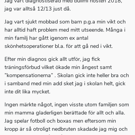
Jag vart diagnostiserad med bulimi hösten 2018,
jag var alltså 12/13 just då.
Jag vart sjukt mobbad som barn p.g.a min vikt och
har alltid haft problem med mitt utseende. Många i
min familj har gått igenom ex antal
skönhetsoperationer bl.a. för att gå ned i vikt.
Efter min diagnos gick allt utför, jag fick
träningsförbud vilket ökade min ångest samt
”kompensationerna” . Skolan gick inte heller bra och
i samband med min add sket jag i skolan helt, gick
inte dit lika mycket.
Ingen märkte något, ingen visste utom familjen som
min mamma gladerligen berättade för allt och alla.
Jag spelar fotboll och boxas men eftersom min
kropp är så otroligt nedbruten skadade jag mig och