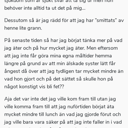
sjukdom som är sjukt svår att ta sig ur men hon
behöver inte alltid ta ut det på mig...
Dessutom så är jag rädd för att jag har ”smittats” av
henne lite grann.
På senaste tiden så har jag börjat tänka mer på vad
jag äter och på hur mycket jag äter. Men eftersom
att jag inte får göra mina egna måltider hemma
längre på grund av att min älskade syster lätt får
ångest då över att jag tydligen tar mycket mindre än
vad hon gjort och på det sättet så skulle hon på
något konstigt vis bli fet??
Aja det var inte det jag ville kom fram till utan jag
ville komma fram till att jag nuförtiden börjat äta
mycket mindre till lunch än vad jag gjorde förut och
jag ville bara vara säker på att jag inte faller in i vad