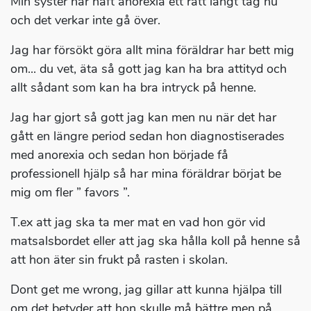
Min syster har haft anorexia ett rätt långt tag nu
och det verkar inte gå över.
Jag har försökt göra allt mina föräldrar har bett mig
om... du vet, äta så gott jag kan ha bra attityd och
allt sådant som kan ha bra intryck på henne.
Jag har gjort så gott jag kan men nu när det har
gått en längre period sedan hon diagnostiserades
med anorexia och sedan hon började få
professionell hjälp så har mina föräldrar börjat be
mig om fler ” favors ”.
T.ex att jag ska ta mer mat en vad hon gör vid
matsalsbordet eller att jag ska hålla koll på henne så
att hon äter sin frukt på rasten i skolan.
Dont get me wrong, jag gillar att kunna hjälpa till
om det betyder att hon skulle må bättre men på