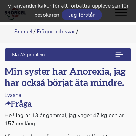
Vi använder kakor för att förbättra upplevelsen för
besökaren
Jag förstår
Snorkel
/
Frågor och svar
/
Mat/Ätproblem
Min syster har Anorexia, jag
har också börjat äta mindre.
Lyssna
Fråga
Hej! Jag är 13 år gammal, jag väger 47 kg och är
157 cm lång.