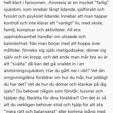
helt klart i farosonen.. Anorexia är en mycket "farlig"
sjukdom, som innebär långt lidande, själförakt och
fysiskt och psykiskt lidande. Innebär att man tappar
kontroll och inte klarar ett "vanligt" liv, med skola,
familj, kompisar och aktiviteter. All ens
uppmärksamhet handlar om utseede och
kalorier/mat. När man börjar med att hoppa över
måltider, förneka sig själv mat/godsaker, dömer sig
själv och sin kropp, och det enda man mår bra av är
att "svälta" då kan det gå snabbt in i en
ätstörningssjukdom. Har du gått ner i vikt? Vet din
omgivning/dina föräldrar om hur du mår, hur jobbigt
du har det? Vet de hur du dömer och klankar på dig
själv? Du behöver någon som förstår, lyssnar och
hjälper dig. Berätta för dina föräldrar!! Om det är så
att du verkligen behöver stöd och hjälp för att äta
"mera rätt och balanserat" eller komma igång med