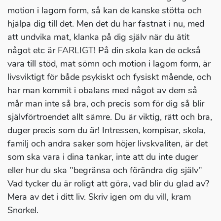
motion i lagom form, så kan de kanske stötta och
hjälpa dig till det. Men det du har fastnat i nu, med
att undvika mat, klanka på dig själv när du ätit
något etc är FARLIGT! På din skola kan de också
vara till stöd, mat sömn och motion i lagom form, är
livsviktigt för både psykiskt och fysiskt mående, och
har man kommit i obalans med något av dem så
mår man inte så bra, och precis som för dig så blir
självförtroendet allt sämre. Du är viktig, rätt och bra,
duger precis som du är! Intressen, kompisar, skola,
familj och andra saker som höjer livskvaliten, är det
som ska vara i dina tankar, inte att du inte duger
eller hur du ska "begränsa och förändra dig själv"
Vad tycker du är roligt att göra, vad blir du glad av?
Mera av det i ditt liv. Skriv igen om du vill, kram
Snorkel.