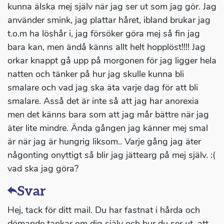
kunna älska mej själv när jag ser ut som jag gör. Jag
använder smink, jag plattar håret, ibland brukar jag
t.o.m ha löshår i, jag försöker göra mej så fin jag
bara kan, men ändå känns allt helt hopplöst!!!! Jag
orkar knappt gå upp på morgonen för jag ligger hela
natten och tänker på hur jag skulle kunna bli
smalare och vad jag ska äta varje dag för att bli
smalare. Asså det är inte så att jag har anorexia
men det känns bara som att jag mår bättre när jag
äter lite mindre. Ända gången jag känner mej smal
är när jag är hungrig liksom.. Varje gång jag äter
någonting onyttigt så blir jag jättearg på mej själv. :(
vad ska jag göra?
Svar
Hej, tack för ditt mail. Du har fastnat i hårda och
dömande tankar om dig själv och hur du ser ut, att