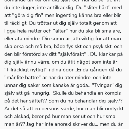
du inte duger, inte är tillräcklig. Du "sliter hårt" med
att "göra dig fin" men ingenting känns bra eller blir
tillräckligt. Du tröttar ut dig själv totalt genom att
ligga hela nätter och "ältar" hur du ska bli smalare,
eller äta mindre. Din sömn är jätteviktig för att man
ska orka och må bra, både fysiskt och psykiskt, och
den blir förstörd av ditt "självförakt".. DU klankar på
dig själv ännu värre, om du ätit något som inte är
"tillräckligt nyttigt" i dina ögon..Enda gången då du
"mår lite bättre" är när du äter mindre, och inte
unnar dig saker som kanske är goda.. "Tvingar" dig
själv att gå hungrig.. Skulle du behandla en kompis
på det här sättet?? Som du nu behandlar dig själv??
Är det så att en persons värde, hur man blir omtyckt
och älskad, beror på hur man ser ut och hur smal
man är?? Jag har inte anorexi skriver du... men du är