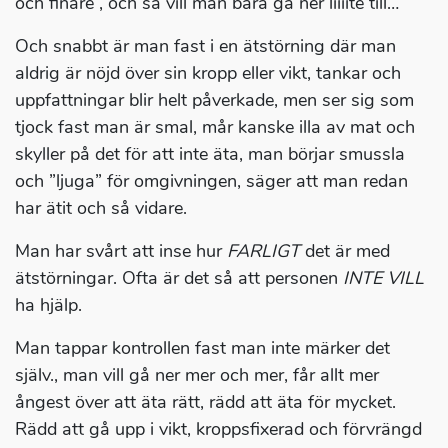
och finare”, och så vill man bara gå ner liiiite till…
Och snabbt är man fast i en ätstörning där man
aldrig är nöjd över sin kropp eller vikt, tankar och
uppfattningar blir helt påverkade, men ser sig som
tjock fast man är smal, mår kanske illa av mat och
skyller på det för att inte äta, man börjar smussla
och ”ljuga” för omgivningen, säger att man redan
har ätit och så vidare.
Man har svårt att inse hur
FARLIGT
det är med
ätstörningar. Ofta är det så att personen
INTE VILL
ha hjälp.
Man tappar kontrollen fast man inte märker det
själv., man vill gå ner mer och mer, får allt mer
ångest över att äta rätt, rädd att äta för mycket.
Rädd att gå upp i vikt, kroppsfixerad och förvrängd