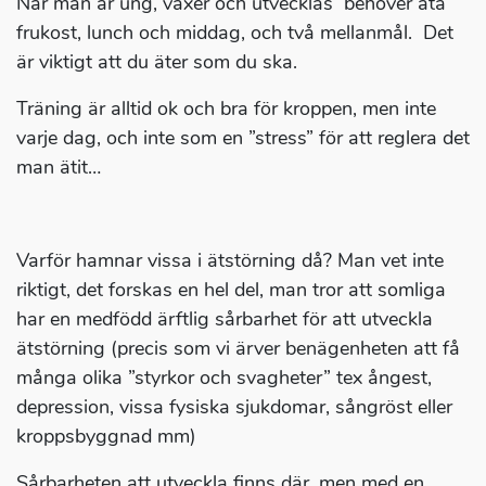
När man är ung, växer och utvecklas behöver äta
frukost, lunch och middag, och två mellanmål. Det
är viktigt att du äter som du ska.
Träning är alltid ok och bra för kroppen, men inte
varje dag, och inte som en ”stress” för att reglera det
man ätit…
Varför hamnar vissa i ätstörning då? Man vet inte
riktigt, det forskas en hel del, man tror att somliga
har en medfödd ärftlig sårbarhet för att utveckla
ätstörning (precis som vi ärver benägenheten att få
många olika ”styrkor och svagheter” tex ångest,
depression, vissa fysiska sjukdomar, sångröst eller
kroppsbyggnad mm)
Sårbarheten att utveckla finns där, men med en