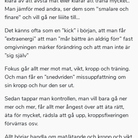
klara av att avstå mat eller klarar att träna mycket..
Man jämför med andra, ser dem som "smalare och
finare" och vill gå ner liiiite till...
Det känns ofta som en ”kick” i början, att man får
”extraenergi” att man ”mår bättre än aldrig förr” fast
omgivningen märker förändring och att man inte är
”sig själv”
Fokus går allt mer mot mat, vikt, kropp och träning.
Och man får en ”snedvriden” missuppfattning om
sin kropp och hur den ser ut.
Sedan tappar man kontrollen, man vill bara gå ner
mer och mer, får allt mer ångest över att äta rätt,
äta för mycket, rädsla att gå upp, kroppsfixeringen
förvärras osv.
Allt börjar handla om mat/ätande och kropp och vikt.