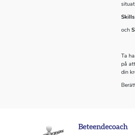
situat
Skill
och
S
Ta ha
på att
din kr
Berätt
Beteendecoach