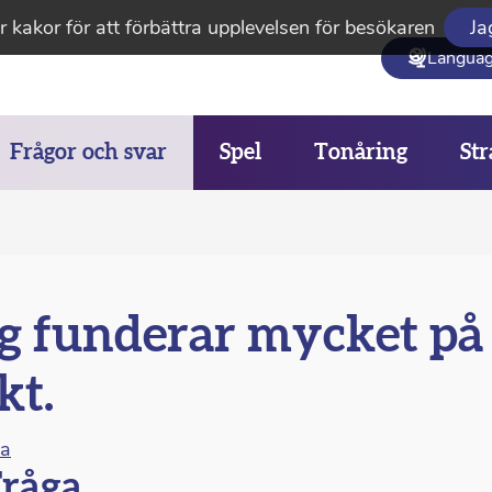
 kakor för att förbättra upplevelsen för besökaren
Ja
Langua
Frågor och svar
Spel
Tonåring
Str
g funderar mycket på
kt.
na
råga