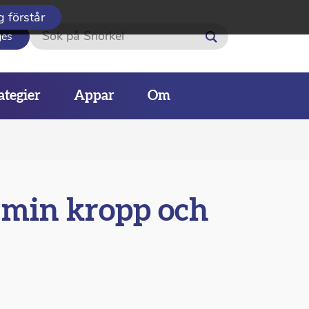
g förstår
Sök
ges
ategier
Appar
Om
 min kropp och