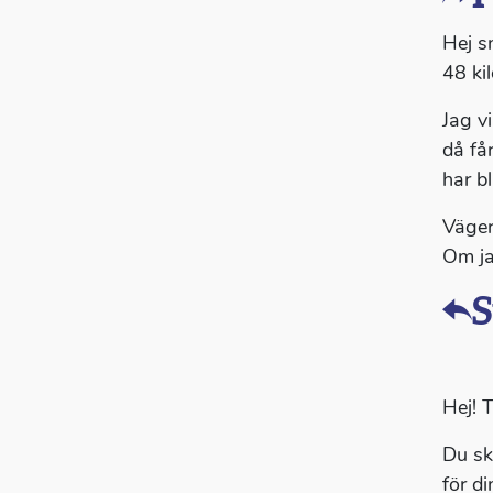
Hej s
48 ki
Jag vi
då få
har bl
Väger
Om ja
S
Hej! T
Du skr
för di