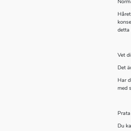
Norma
Håret
konse
detta 
Vet d
Det ä
Har d
med s
Prata
Du ka