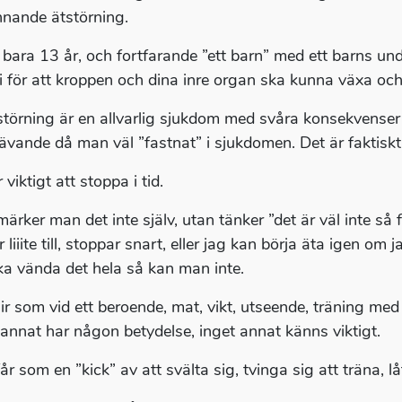
nande ätstörning.
 bara 13 år, och fortfarande ”ett barn” med ett barns un
i för att kroppen och dina inre organ ska kunna växa och
störning är en allvarlig sjukdom med svåra konsekvenser
rävande då man väl ”fastnat” i sjukdomen. Det är faktisk
 viktigt att stoppa i tid.
ärker man det inte själv, utan tänker ”det är väl inte så fa
 liiite till, stoppar snart, eller jag kan börja äta igen om
ka vända det hela så kan man inte.
lir som vid ett beroende, mat, vikt, utseende, träning me
 annat har någon betydelse, inget annat känns viktigt.
r som en ”kick” av att svälta sig, tvinga sig att träna, låt