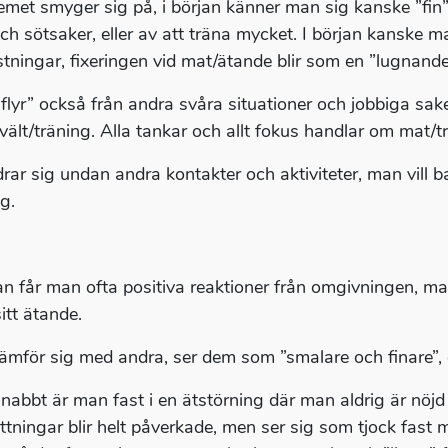
emet smyger sig på, i början känner man sig kanske ”fin” 
ch sötsaker, eller av att träna mycket. I början kanske ma
stningar, fixeringen vid mat/ätande blir som en ”lugnande
flyr” också från andra svåra situationer och jobbiga saker
vält/träning. Alla tankar och allt fokus handlar om mat/t
rar sig undan andra kontakter och aktiviteter, man vill b
g.
jan får man ofta positiva reaktioner från omgivningen, ma
itt ätande.
ämför sig med andra, ser dem som ”smalare och finare”, och
nabbt är man fast i en ätstörning där man aldrig är nöjd ö
ttningar blir helt påverkade, men ser sig som tjock fast 