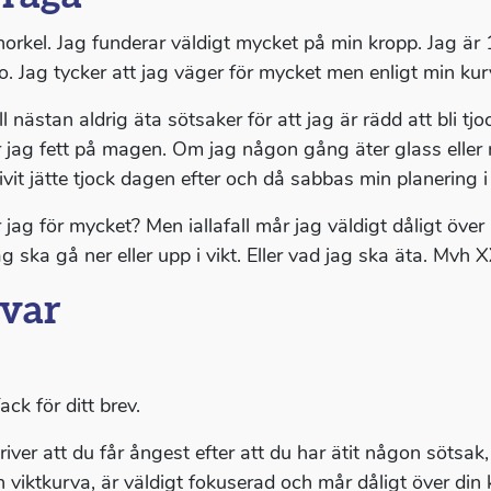
norkel. Jag funderar väldigt mycket på min kropp. Jag är
lo. Jag tycker att jag väger för mycket men enligt min kur
ll nästan aldrig äta sötsaker för att jag är rädd att bli tjoc
r jag fett på magen. Om jag någon gång äter glass eller
ivit jätte tjock dagen efter och då sabbas min planering i 
 jag för mycket? Men iallafall mår jag väldigt dåligt över
g ska gå ner eller upp i vikt. Eller vad jag ska äta. Mvh 
var
ack för ditt brev.
iver att du får ångest efter att du har ätit någon sötsak, ä
n viktkurva, är väldigt fokuserad och mår dåligt över din 