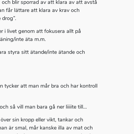
och blir sporrad av att klara av att avstå
n får lättare att klara av krav och
 drog”.
 i livet genom att fokusera allt på
räning/inte äta m.m.
ara styra sitt ätande/inte ätande och
n tycker att man mår bra och har kontroll
 så vill man bara gå ner liiiite till…
ver sin kropp eller vikt, tankar och
man är smal, mår kanske illa av mat och