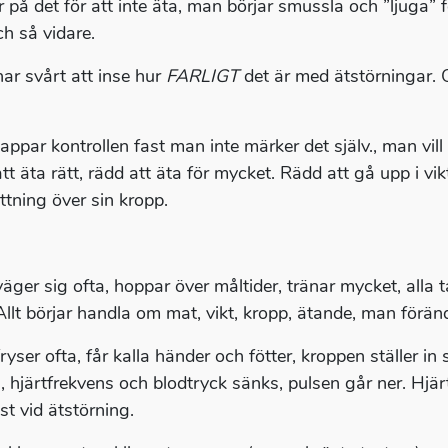
er på det för att inte äta, man börjar smussla och ”ljuga
ch så vidare.
ar svårt att inse hur
FARLIGT
det är med ätstörningar. 
appar kontrollen fast man inte märker det själv., man vill
att äta rätt, rädd att äta för mycket. Rädd att gå upp i vi
ttning över sin kropp.
äger sig ofta, hoppar över måltider, tränar mycket, alla 
Allt börjar handla om mat, vikt, kropp, ätande, man förändr
ryser ofta, får kalla händer och fötter, kroppen ställer 
, hjärtfrekvens och blodtryck sänks, pulsen går ner. Hjä
st vid ätstörning.