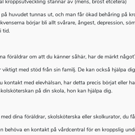
l kroppsutveckling stannar av (mens, bröst etcetera)
 på huvudet tunnas ut, och man får ökad behåring på kr
kvenserna börjar bli allt svårare, ångest, depression, 
i tid.
ina föräldrar om att du känner såhär, har de märkt något
r viktigt med stöd från sin familj. De kan också hjälpa d
u kontakt med elevhälsan, har detta precis börjat eller h
kolsköterskan på din skola, hon kan hjälpa dig.
 med dina föräldrar, skolsköterska eller skolkurator, du f
n behöva en kontakt på vårdcentral för en kroppslig unde