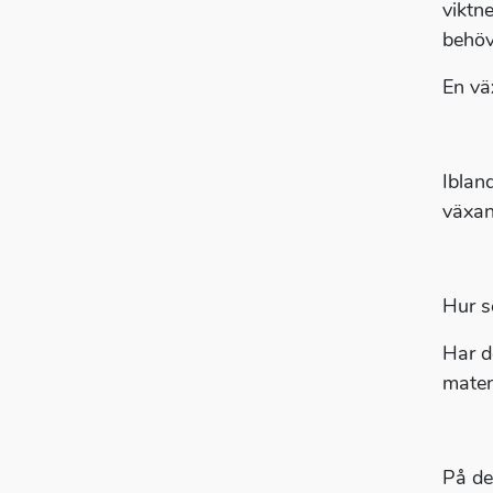
viktn
behöv
En vä
Iblan
växan
Hur s
Har d
mate
På de