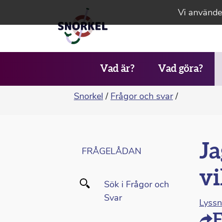
Vi använder
Vad är?
Vad göra?
Snorkel
/
Frågor och svar
/
Ja
FRÅGELÅDAN
vi
Sök i Frågor och
Svar
Lyss
F