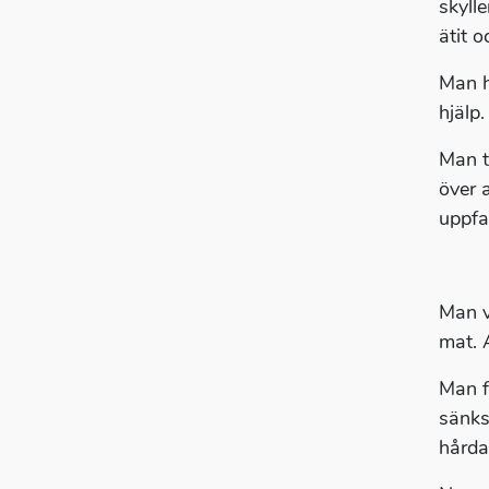
skyll
ätit o
Man h
hjälp.
Man t
över 
uppfa
Man v
mat. 
Man f
sänks
hårda