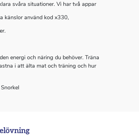
t klara svåra situationer. Vi har två appar
rka känslor använd kod x330,
er.
r den energi och näring du behöver. Träna
fastna i att älta mat och träning och hur
, Snorkel
elövning