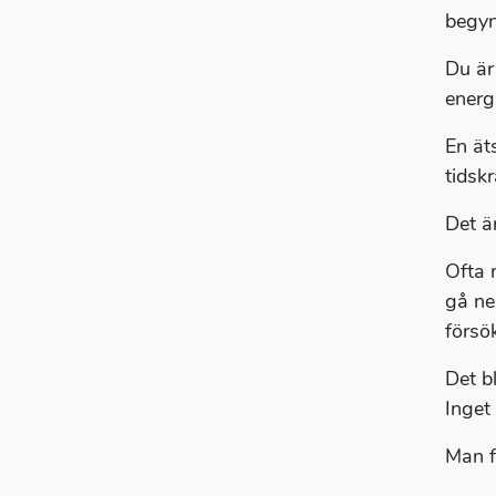
begyn
Du är
energ
En ät
tidsk
Det är
Ofta m
gå ner
försö
Det b
Inget
Man få