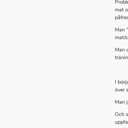
Probl
mat o
påfre
Man ”
mat/s
Man d
tränin
I bör
över s
Man j
Och s
uppfa