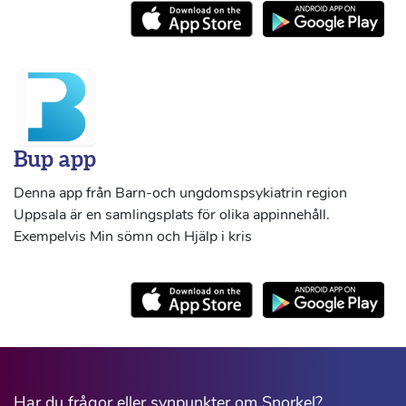
Bup app
Denna app från Barn-och ungdomspsykiatrin region
Uppsala är en samlingsplats för olika appinnehåll.
Exempelvis Min sömn och Hjälp i kris
Har du frågor eller synpunkter om Snorkel?