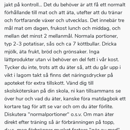
jakt på kontroll... Det du behöver är att få ett normalt
förhållande till mat och att äta, utefter att du tränar
och fortfarande växer och utvecklas. Det innebär tre
mål mat om dagen, frukost lunch och middag, och
mellan det minst 2 mellanmål. Normala portioner,
typ 2-3 potatisar, sås och ca 7 köttbullar. Dricka
mjölk, äta frukt, bröd och grönsaker. Inga
lättprodukter utan vi behöver en del fett i vår kost.
Tycker du inte, trots att du äter så, att du går upp i
vikt i lagom takt så finns det näringsdrycker på
apoteket för extra tillskott. Vänd dig till
skolsköterskan på din skola, ni kan tillsammans se
över hur och vad du äter, kanske föra matdagbok ett
kortare tag för att se var och om du äter förlite.
Diskutera "normalportioner" o.s.v. Om man äter
direkt efter träning så är förbränningen på topp,