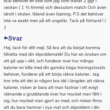
kcal behöver en kille som jag som tränar 2 ggr i
veckan ( 1 ½ timme) och dessutom match Och även
idrott i skolan. Ibland även löpning. P.S det behöver
inte va exakt men på ett ungefär. Tack på förhand ! /
:)
Svar
Hej, tack för ditt mejl. Så bra att du börjat komma
tillrätta med din ätproblematik! Du har en önskan om
att gå upp i vikt, och funderar över hur många
kalorier en kille med din ganska höga träningsinsats
behöver, funderar på att börja räkna kalorier.. Jag
tror inte att det är någon bra idé i längden att räkna
kalorier, risken är bara att man fastnar i ett evigt
räknande o grubblande över hur mycket man fått i
sig, hur mycket man gjort av med, och risken finns
att du bara hamnar i nya mat och ätproblem i din