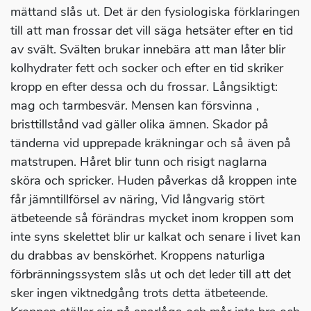
mättand slås ut. Det är den fysiologiska förklaringen
till att man frossar det vill säga hetsäter efter en tid
av svält. Svälten brukar innebära att man låter blir
kolhydrater fett och socker och efter en tid skriker
kropp en efter dessa och du frossar. Långsiktigt:
mag och tarmbesvär. Mensen kan försvinna ,
bristtillstånd vad gäller olika ämnen. Skador på
tänderna vid upprepade kräkningar och så även på
matstrupen. Håret blir tunn och risigt naglarna
sköra och spricker. Huden påverkas då kroppen inte
får jämntillförsel av näring, Vid långvarig stört
ätbeteende så förändras mycket inom kroppen som
inte syns skelettet blir ur kalkat och senare i livet kan
du drabbas av benskörhet. Kroppens naturliga
förbränningssystem slås ut och det leder till att det
sker ingen viktnedgång trots detta ätbeteende.