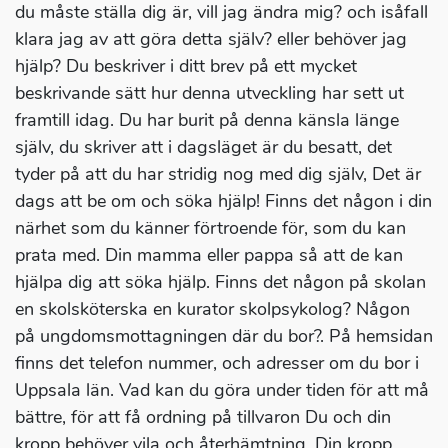
du måste ställa dig är, vill jag ändra mig? och isåfall
klara jag av att göra detta själv? eller behöver jag
hjälp? Du beskriver i ditt brev på ett mycket
beskrivande sätt hur denna utveckling har sett ut
framtill idag. Du har burit på denna känsla länge
själv, du skriver att i dagsläget är du besatt, det
tyder på att du har stridig nog med dig själv, Det är
dags att be om och söka hjälp! Finns det någon i din
närhet som du känner förtroende för, som du kan
prata med. Din mamma eller pappa så att de kan
hjälpa dig att söka hjälp. Finns det någon på skolan
en skolsköterska en kurator skolpsykolog? Någon
på ungdomsmottagningen där du bor?. På hemsidan
finns det telefon nummer, och adresser om du bor i
Uppsala län. Vad kan du göra under tiden för att må
bättre, för att få ordning på tillvaron Du och din
kropp behöver vila och återhämtning. Din kropp