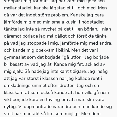
stoppar i mig för mat. Jag har känt mig tjock sen
mellanstadiet, kanske lågstadiet till och med. Men
då var det inget större problem. Kanske jag bara
jämförde mig med min smala kusin. I högstadiet
tänkte jag inte så mycket på det till en början. I nian
däremot började jag må dåligt och försökte tänka
på vad jag stoppade i mig, jämförde mig med andra,
och kände mig obekväm i bikini. Men det var i
gymnasiet som det började "gå utför". Jag började
bli besatt av vad jag åt. Kände mig fet, äcklad av
mig själv. Så hade jag inte känt tidigare. Jag insåg
att jag var störst i klassen när jag kollade runt i
omklädningsrummet efter idrotten. Jag och en
klasskamrat som också kände att hon ville gå ner i
vikt började köra en tävling om att man ska vara
nyttig. Vi uppmuntrade varandra och man kände sig
stolt när man ätit så lite som möjligt. Men dom