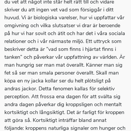
du vet att något inte står helt rätt till och vidare
skriver du att ingen vet vad som försiggår i ditt
huvud. Vi är biologiska varelser, hur vi uppfattar vår
omgivning och vilka slutsatser vi drar är beroende
på hur vi har sovit och ätit och har det i våra sociala
relationer och i vår närmaste miljö. Ett uttryck som
beskriver detta är ”vad som finns i hjärtat finns i
tanken” och påverkar vår uppfattning av världen. Är
man hungrig ser man mat överallt. Känner man sig
fet så ser man smala personer överallt. Skall man
köpa en ny jacka kollar ser du helt plötsligt på
andras jackor. Detta fenomen kallas för selektiv
perception. Att frossa ena dagen för att svälta sig
andra dagen påverkar dig kroppsligen och mentalt
kortsiktigt och långsiktigt. Det är farligt för kroppen
att göra så. Kortsiktigt inträffar bland annat
följande: kroppens naturliga signaler om hunger och