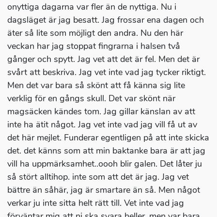
onyttiga dagarna var fler än de nyttiga. Nu i
dagsläget är jag besatt. Jag frossar ena dagen och
äter så lite som möjligt den andra. Nu den här
veckan har jag stoppat fingrarna i halsen två
gånger och spytt. Jag vet att det är fel. Men det är
svårt att beskriva. Jag vet inte vad jag tycker riktigt.
Men det var bara så skönt att få känna sig lite
verklig för en gångs skull. Det var skönt när
magsäcken kändes tom. Jag gillar känslan av att
inte ha ätit något. Jag vet inte vad jag vill få ut av
det här mejlet. Funderar egentligen på att inte skicka
det. det känns som att min baktanke bara är att jag
vill ha uppmärksamhet..oooh blir galen. Det låter ju
så stört alltihop. inte som att det är jag. Jag vet
bättre än såhär, jag är smartare än så. Men något
verkar ju inte sitta helt rätt till. Vet inte vad jag
förväntar mig att ni ska svara heller, men var bara