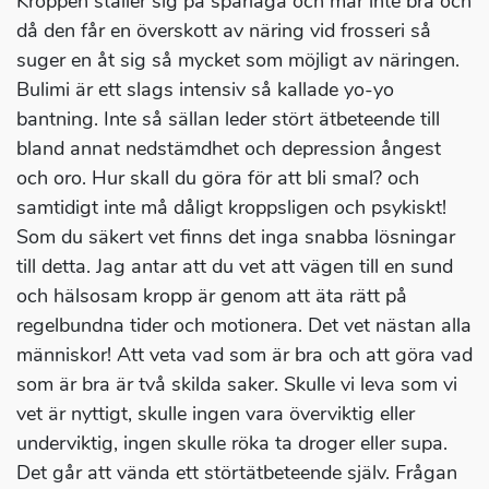
Kroppen ställer sig på sparlåga och mår inte bra och
då den får en överskott av näring vid frosseri så
suger en åt sig så mycket som möjligt av näringen.
Bulimi är ett slags intensiv så kallade yo-yo
bantning. Inte så sällan leder stört ätbeteende till
bland annat nedstämdhet och depression ångest
och oro. Hur skall du göra för att bli smal? och
samtidigt inte må dåligt kroppsligen och psykiskt!
Som du säkert vet finns det inga snabba lösningar
till detta. Jag antar att du vet att vägen till en sund
och hälsosam kropp är genom att äta rätt på
regelbundna tider och motionera. Det vet nästan alla
människor! Att veta vad som är bra och att göra vad
som är bra är två skilda saker. Skulle vi leva som vi
vet är nyttigt, skulle ingen vara överviktig eller
underviktig, ingen skulle röka ta droger eller supa.
Det går att vända ett störtätbeteende själv. Frågan