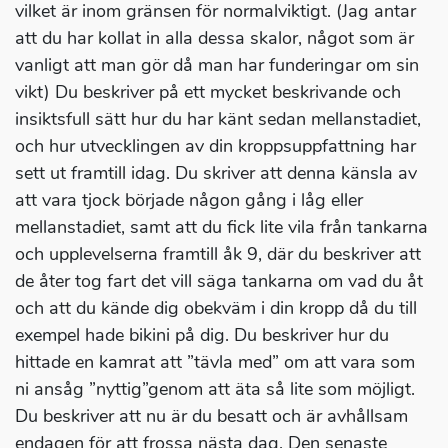
vilket är inom gränsen för normalviktigt. (Jag antar
att du har kollat in alla dessa skalor, något som är
vanligt att man gör då man har funderingar om sin
vikt) Du beskriver på ett mycket beskrivande och
insiktsfull sätt hur du har känt sedan mellanstadiet,
och hur utvecklingen av din kroppsuppfattning har
sett ut framtill idag. Du skriver att denna känsla av
att vara tjock började någon gång i låg eller
mellanstadiet, samt att du fick lite vila från tankarna
och upplevelserna framtill åk 9, där du beskriver att
de åter tog fart det vill säga tankarna om vad du åt
och att du kände dig obekväm i din kropp då du till
exempel hade bikini på dig. Du beskriver hur du
hittade en kamrat att ”tävla med” om att vara som
ni ansåg ”nyttig”genom att äta så lite som möjligt.
Du beskriver att nu är du besatt och är avhållsam
endagen för att frossa nästa dag. Den senaste