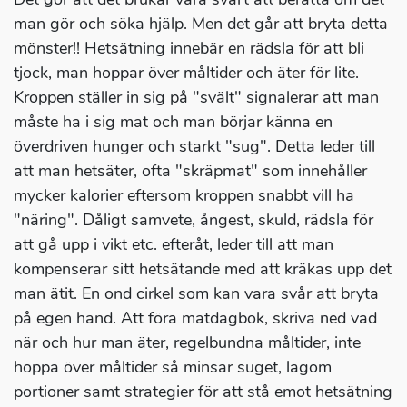
man gör och söka hjälp. Men det går att bryta detta
mönster!! Hetsätning innebär en rädsla för att bli
tjock, man hoppar över måltider och äter för lite.
Kroppen ställer in sig på "svält" signalerar att man
måste ha i sig mat och man börjar känna en
överdriven hunger och starkt "sug". Detta leder till
att man hetsäter, ofta "skräpmat" som innehåller
mycker kalorier eftersom kroppen snabbt vill ha
"näring". Dåligt samvete, ångest, skuld, rädsla för
att gå upp i vikt etc. efteråt, leder till att man
kompenserar sitt hetsätande med att kräkas upp det
man ätit. En ond cirkel som kan vara svår att bryta
på egen hand. Att föra matdagbok, skriva ned vad
när och hur man äter, regelbundna måltider, inte
hoppa över måltider så minsar suget, lagom
portioner samt strategier för att stå emot hetsätning