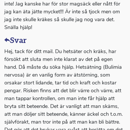
inte! Jag kanske har för stor magsäck eller nått för
jag kan äta jätte mycket!!! Är inte så tjock men om
jag inte skulle kräkes så skulle jag nog vara det.
Snälla hjälp!
Svar
Hej, tack för ditt mail. Du hetsäter och kräks, har
försökt att sluta men inte klarat av det på egen
hand. Då måste du söka hjälp. Hetsätning (Bulimia
nervosa) är en vanlig form av ätstörning, som
orsakar stort lidande, tar tid och kraft och kostar
pengar. Risken finns att det blir värre och värre, att
man tappar kontrollen, om man inte får hjälp att
bryta sitt beteende. Det är vanligt att man skäms,
att man döljer sitt beteende, känner äckel och t.o.m.
självförakt, man tror inte på att man kan bli bättre.
Det gör att det brukar vara svårt att berätta om det