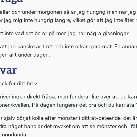
ällar och under morgonen så är jag hungrig men när jag kol
 jag mig inte hungrig längre, vilket gör att jag inte äter 
et inte vad det beror på men jag har några gissningar.
 att jag kanske är trött och inte orkar göra mat. En anna
igen allt under dagen.
var
ack för ditt brev.
river ingen direkt fråga, men funderar lite över att du k
nen/kvällen. På dagen fungerar det bra och du kan äta "a
 själv börjat kolla efter mönster i ditt ät-beteende, det 
dra något handlar det mycket om att se mönster och "fä
annorlunda.