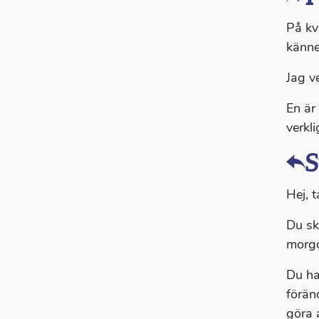
På kv
känner
Jag v
En är
verkl
S
Hej, t
Du sk
morgo
Du har
förän
göra 