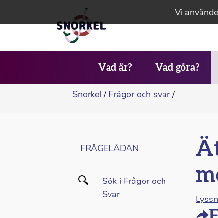
Vi använder
Vad är?
Vad göra?
Snorkel
/
Frågor och svar
/
Ät
FRÅGELÅDAN
m
Sök i Frågor och
Svar
Lyss
F