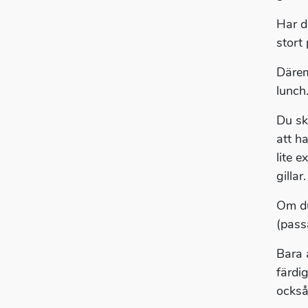
Har d
stort
Därem
lunch
Du skr
att h
lite 
gillar.
Om du
(pass
Bara 
färdi
också 