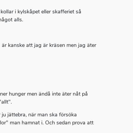
lar i kylskåpet eller skafferiet så
något alls.
n är kanske att jag är kräsen men jag äter
änner hunger men ändå inte äter nåt på
llt".
är ju jättebra, när man ska försöka
llor" man hamnat i. Och sedan prova att