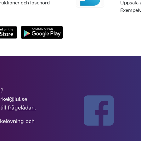
truktioner och lösenord
Uppsala ä
Exempelvi
l?
rkel@lul.se
till
frågelådan.
rkelövning och