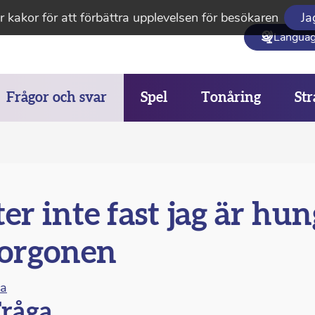
 kakor för att förbättra upplevelsen för besökaren
Ja
Langua
Frågor och svar
Spel
Tonåring
Str
er inte fast jag är hun
orgonen
na
råga