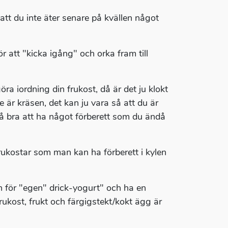
 att du inte äter senare på kvällen något
.
r att "kicka igång" och orka fram till
öra iordning din frukost, då är det ju klokt
 är kräsen, det kan ju vara så att du är
så bra att ha något förberett som du ändå
frukostar som man kan ha förberett i kylen
en för "egen" drick-yogurt" och ha en
rukost, frukt och färgigstekt/kokt ägg är