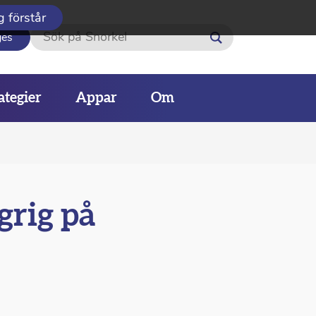
g förstår
Sök
ges
ategier
Appar
Om
grig på