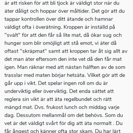
är att risken för att bli tjock är väldigt stor när du
äter dåligt och hoppar över måltider. Det gör att du
tappar kontrollen över ditt ätande och hamnar
väldigt ofta i överätning. Kroppen är inställd på
"svält" för att den får så lite mat, då ökar sug och
hunger som blir omöjligt att stå emot, vi äter då
oftast "skräpmat" samt att kroppen tar åt sig allt av
det man äter eftersom den inte vet då den får mat
igen. Man räknar med att nästan hälften av de som
trasslar med maten börjar hetsäta. Vilket gör att de
går upp i vikt. Det spelar ingen roll om du är
underviktig eller överviktig. Det enda sättet att
reglera sin vikt är att äta regelbundet och rätt
mängd mat. Dvs. frukost lunch och middag varje
dag. Dessutom mellanmål om det behövs. Som du
vet är det väldigt svårt för dig att äta normalt . Du
får ångest och känner ofta stor skam. Du har lärt