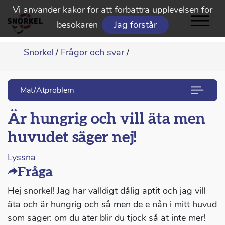
Vi använder kakor för att förbättra upplevelsen för
besökaren
Jag förstår
Snorkel
/
Frågor och svar
/
Mat/Ätproblem
Är hungrig och vill äta men
huvudet säger nej!
Lyssna
Fråga
Hej snorkel! Jag har välldigt dålig aptit och jag vill
äta och är hungrig och så men de e nån i mitt huvud
som säger: om du äter blir du tjock så ät inte mer!