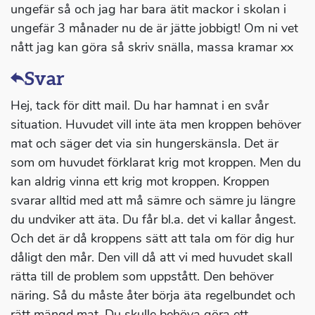
ungefär så och jag har bara ätit mackor i skolan i
ungefär 3 månader nu de är jätte jobbigt! Om ni vet
nått jag kan göra så skriv snälla, massa kramar xx
Svar
Hej, tack för ditt mail. Du har hamnat i en svår
situation. Huvudet vill inte äta men kroppen behöver
mat och säger det via sin hungerskänsla. Det är
som om huvudet förklarat krig mot kroppen. Men du
kan aldrig vinna ett krig mot kroppen. Kroppen
svarar alltid med att må sämre och sämre ju längre
du undviker att äta. Du får bl.a. det vi kallar ångest.
Och det är då kroppens sätt att tala om för dig hur
dåligt den mår. Den vill då att vi med huvudet skall
rätta till de problem som uppstått. Den behöver
näring. Så du måste åter börja äta regelbundet och
rätt mängd mat. Du skulle behöva göra ett