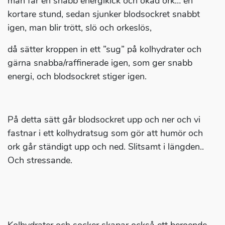
man får en snabb energikick och ökad ork… en
kortare stund, sedan sjunker blodsockret snabbt
igen, man blir trött, slö och orkeslös,
då sätter kroppen in ett ”sug” på kolhydrater och
gärna snabba/raffinerade igen, som ger snabb
energi, och blodsockret stiger igen.
På detta sätt går blodsockret upp och ner och vi
fastnar i ett kolhydratsug som gör att humör och
ork går ständigt upp och ned. Slitsamt i längden..
Och stressande.